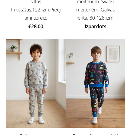
siltas
meitenēm. Svārki
trikotāžas.122.izm.Pieej
meitenēm. Galvas
ami uzreiz.
lenta. 80-128.izm.
€28.00
Izpārdots