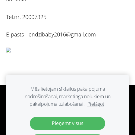
Tel.nr. 20007325
E-pasts -
endzibaby2016@gmail.com
Mēs lietojam sīkfailus pakalpojuma
nodrošināšanai, mārketinga nolūkiem un
Sīkdatnes
pakalpojuma uzlabošanai.
Pielāgot
Paldies ka atbalsti ražots Latvijā.
Pieņemt visus