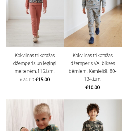
Kokvilnas trikotāžas
Kokvilnas trikotāžas
džemperis un legingi
džemperis VAI bikses
meitenēm.116.izm.
bērniem. Kamielīši. 80-
134.izm.
€15.00
€24.00
€10.00