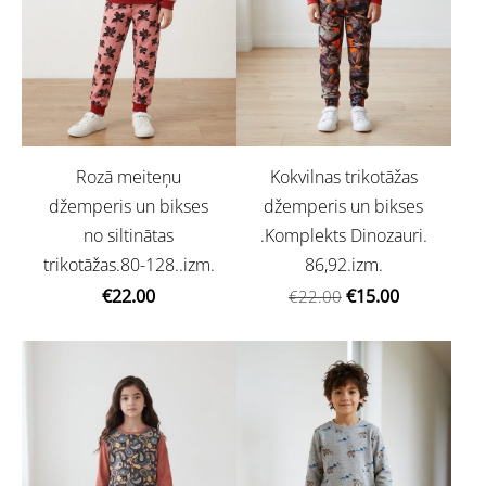
Rozā meiteņu
Kokvilnas trikotāžas
džemperis un bikses
džemperis un bikses
no siltinātas
.Komplekts Dinozauri.
trikotāžas.80-128..izm.
86,92.izm.
€22.00
€15.00
€22.00