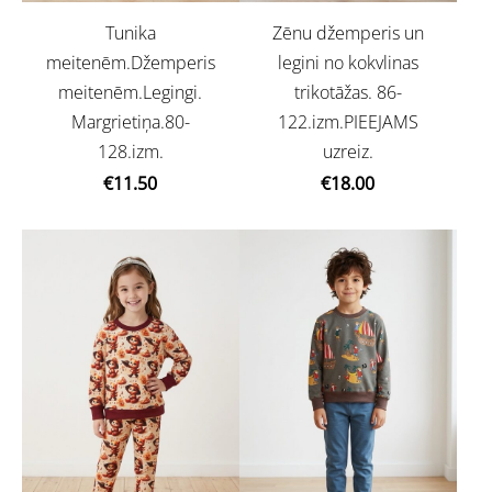
Tunika
Zēnu džemperis un
meitenēm.Džemperis
legini no kokvlinas
meitenēm.Legingi.
trikotāžas. 86-
Margrietiņa.80-
122.izm.PIEEJAMS
128.izm.
uzreiz.
€11.50
€18.00