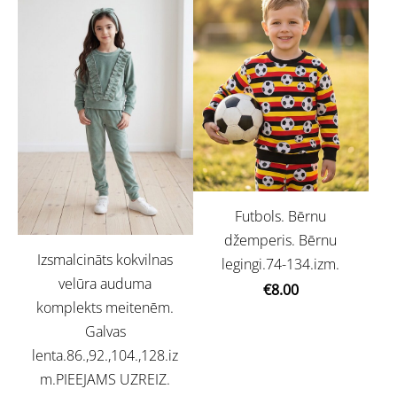
Futbols. Bērnu
džemperis. Bērnu
Izsmalcināts kokvilnas
legingi.74-134.izm.
velūra auduma
€8.00
komplekts meitenēm.
Galvas
lenta.86.,92.,104.,128.iz
m.PIEEJAMS UZREIZ.