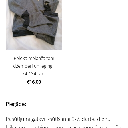
Pelēkā melanža tonī
džemperi un legingi.
74-134.izm.
€16.00
Piegāde:
Pasūtījumi gatavi izsūtīšanai 3-7. darba dienu
laikā ,no pasūtījuma apmaksas saņemšanas brīža