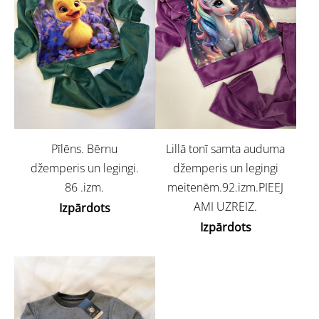
Pīlēns. Bērnu
Lillā tonī samta auduma
džemperis un legingi.
džemperis un legingi
86 .izm.
meitenēm.92.izm.PIEEJ
AMI UZREIZ.
Izpārdots
Izpārdots