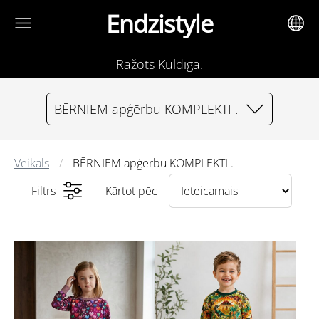
Endzistyle
Ražots Kuldīgā.
BĒRNIEM apģērbu KOMPLEKTI .
Veikals
BĒRNIEM apģērbu KOMPLEKTI .
Filtrs
Kārtot pēc