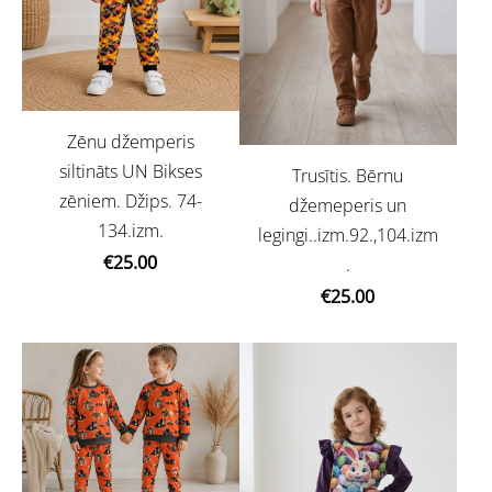
Zēnu džemperis
siltināts UN Bikses
Trusītis. Bērnu
zēniem. Džips. 74-
džemeperis un
134.izm.
legingi..izm.92.,104.izm
€25.00
.
€25.00