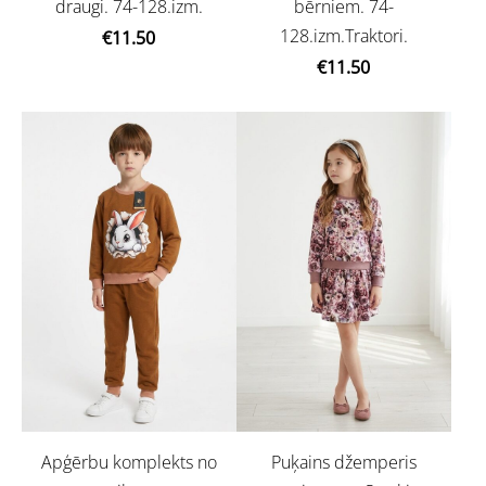
draugi. 74-128.izm.
bērniem. 74-
128.izm.Traktori.
€11.50
€11.50
Apģērbu komplekts no
Puķains džemperis