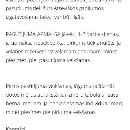
pasūtijums tiek šūts.Atsevišķos gadījumos,
izgatavošanas laiks, var būt ilgāk.
PASŪTĪJUMA APMAKSA jāveic 1-2.darba dienas,
ja apmaksa netiek veikta, pirkums tiek anulēts. Ja
vēlaties rezervēt līdz vēlamam datumam, minēt
piezīmēs, pie pasūtījuma veikšanas.
Pirms pasūtījuma veikšanas, lūgums salīdzināt
dotos mērus aprakstā vai izmēru tabulā ar sava
bērna mēriem. Ja nepieciešamas individuāli mēri,
minēt piezīmes pie pirkuma veikšanas.
Kontakti