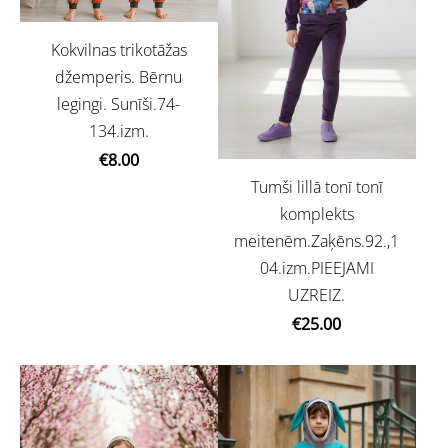
Kokvilnas trikotāžas
džemperis. Bērnu
legingi. Sunīši.74-
134.izm.
€8.00
Tumši lillā tonī tonī
komplekts
meitenēm.Zaķēns.92.,1
04.izm.PIEEJAMI
UZREIZ.
€25.00