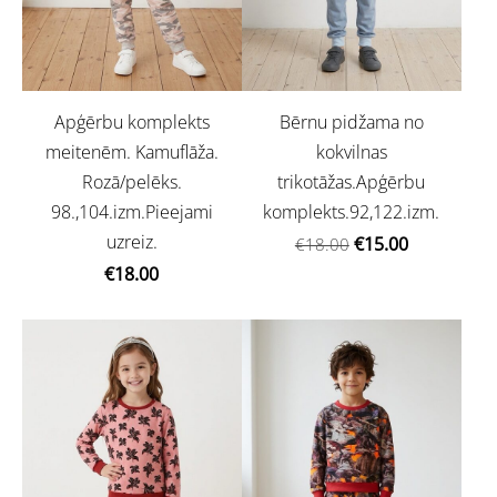
Apģērbu komplekts
Bērnu pidžama no
meitenēm. Kamuflāža.
kokvilnas
Rozā/pelēks.
trikotāžas.Apģērbu
98.,104.izm.Pieejami
komplekts.92,122.izm.
uzreiz.
€15.00
€18.00
€18.00