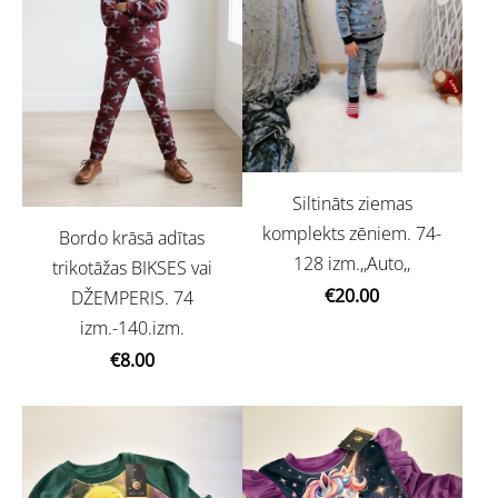
Siltināts ziemas
komplekts zēniem. 74-
Bordo krāsā adītas
128 izm.,,Auto,,
trikotāžas BIKSES vai
€20.00
DŽEMPERIS. 74
izm.-140.izm.
€8.00