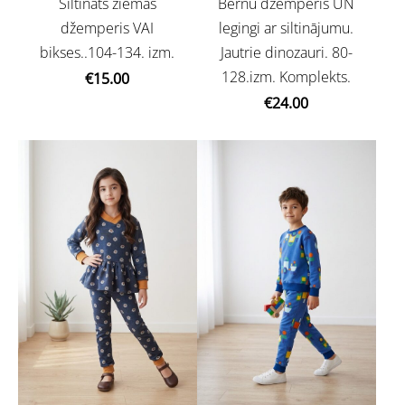
Siltināts ziemas
Bērnu džemperis UN
džemperis VAI
legingi ar siltinājumu.
bikses..104-134. izm.
Jautrie dinozauri. 80-
128.izm. Komplekts.
€15.00
€24.00