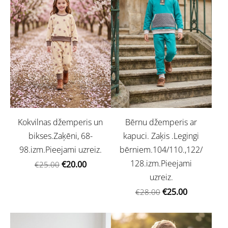
Kokvilnas džemperis un
Bērnu džemperis ar
bikses.Zaķēni, 68-
kapuci. Zaķis .Legingi
98.izm.Pieejami uzreiz.
bērniem.104/110.,122/
128.izm.Pieejami
€20.00
€25.00
uzreiz.
€25.00
€28.00