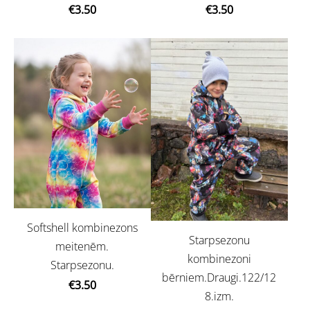
€3.50
€3.50
Softshell kombinezons
Starpsezonu
meitenēm.
kombinezoni
Starpsezonu.
bērniem.Draugi.122/12
€3.50
8.izm.