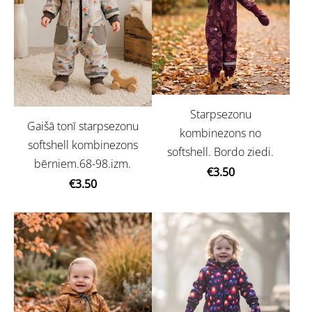
Starpsezonu
Gaišā tonī starpsezonu
kombinezons no
softshell kombinezons
softshell. Bordo ziedi.
bērniem.68-98.izm.
€3.50
€3.50