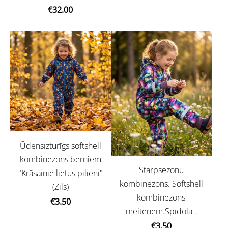
€32.00
Ūdensizturīgs softshell
kombinezons bērniem
Starpsezonu
"Krāsainie lietus pilieni"
kombinezons. Softshell
(Zils)
kombinezons
€3.50
meitenēm.Spīdola .
€3.50