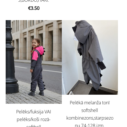
S,BORDO,HAKI.
€3.50
Pelēkā melanža tonī
softshell
Pelēks/fuksija VAI
kombinezons,starpsezo
pelēks/koši rozā-
nu.74-128.izm.
softhell