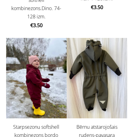
€3.50
kombinezons.Dino. 74-
128 izm.
€3.50
Bērnu atstarojošais
Starpsezonu softshell
rudens-pavasara
kombinezons bordo