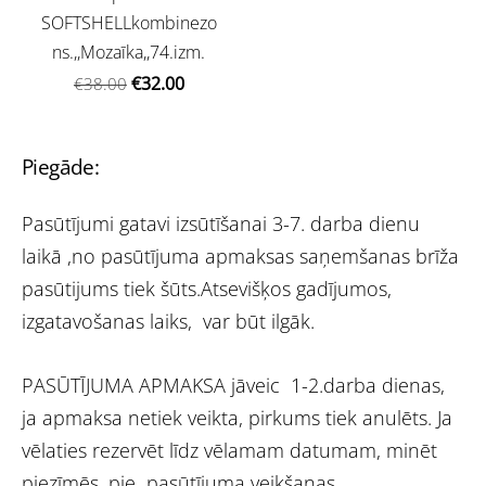
SOFTSHELLkombinezo
ns.,,Mozaīka,,74.izm.
€32.00
€38.00
Piegāde:
Pasūtījumi gatavi izsūtīšanai 3-7. darba dienu
laikā ,no pasūtījuma apmaksas saņemšanas brīža
pasūtijums tiek šūts.Atsevišķos gadījumos,
izgatavošanas laiks, var būt ilgāk.
PASŪTĪJUMA APMAKSA jāveic 1-2.darba dienas,
ja apmaksa netiek veikta, pirkums tiek anulēts. Ja
vēlaties rezervēt līdz vēlamam datumam, minēt
piezīmēs, pie pasūtījuma veikšanas.