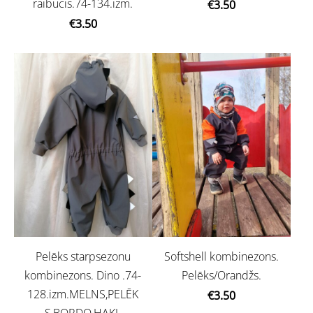
raibucis.74-134.izm.
€3.50
€3.50
Pelēks starpsezonu
Softshell kombinezons.
kombinezons. Dino .74-
Pelēks/Orandžs.
128.izm.MELNS,PELĒK
€3.50