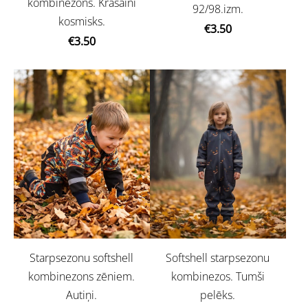
kombinezons. Krāsaini
92/98.izm.
kosmisks.
€3.50
€3.50
Starpsezonu softshell
Softshell starpsezonu
kombinezons zēniem.
kombinezos. Tumši
Autiņi.
pelēks.