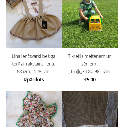
Lina lenčsvārki bēšīgā
T krekls meitenēm un
tonī ar rakstainu lenti.
zēniem .
68 izm.- 128.izm.
,,Troļļi,,74.80.98., izm.
Izpārdots
€5.00