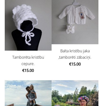
Balta kristību jaka
Tamborēta kristību
,tamborēti zābaciņi.
cepure.
€15.00
€15.00