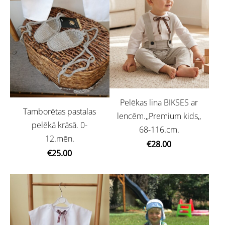
Pelēkas lina BIKSES ar
Tamborētas pastalas
lencēm.,,Premium kids,,
pelēkā krāsā. 0-
68-116.cm.
12.mēn.
€28.00
€25.00