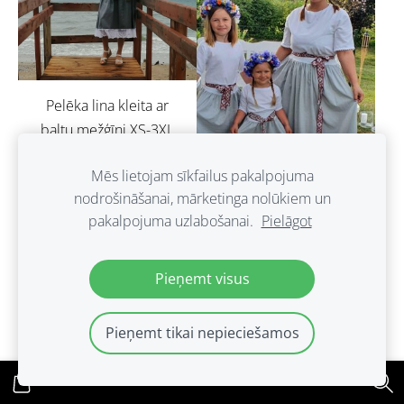
Pelēka lina kleita ar
baltu mežģīni.XS-3XL
€65.00
Mēs lietojam sīkfailus pakalpojuma
nodrošināšanai, mārketinga nolūkiem un
pakalpojuma uzlabošanai.
Pielāgot
Pieņemt visus
Lina kleitas.Pasūtījums.
Pieņemt tikai nepieciešamos