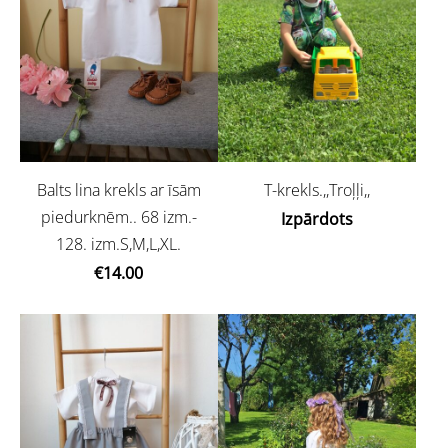
Balts lina krekls ar īsām
T-krekls.,,Troļļi,,
piedurknēm.. 68 izm.-
Izpārdots
128. izm.S,M,L,XL.
€14.00