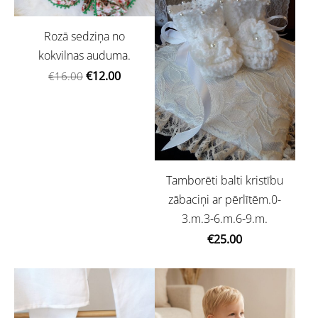
Rozā sedziņa no
kokvilnas auduma.
€12.00
€16.00
Tamborēti balti kristību
zābaciņi ar pērlītēm.0-
3.m.3-6.m.6-9.m.
€25.00