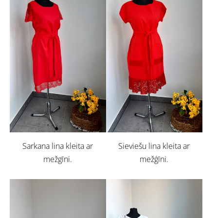
Sarkana lina kleita ar
Sieviešu lina kleita ar
mežgīni.
mežģīni.