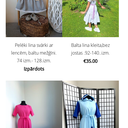
Pelēki lina svārki ar
Balta lina kleita,bez
lencēm, baltu mežģīni.
jostas .92-140..izm.
74 izm.- 128.izm.
€35.00
Izpārdots