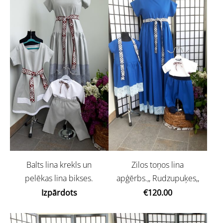
Balts lina krekls un
Zilos toņos lina
pelēkas lina bikses.
apģērbs.,, Rudzupuķes,,
Izpārdots
€120.00