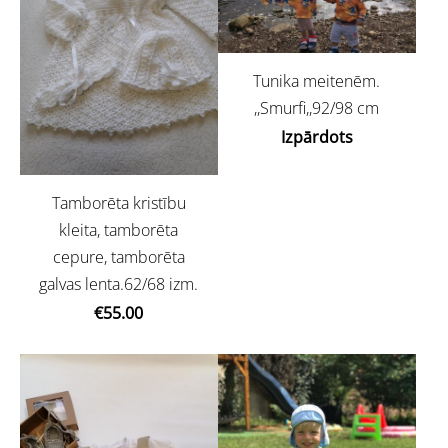
Tunika meitenēm.
,,Smurfi,,92/98 cm
Izpārdots
Tamborēta kristību
kleita, tamborēta
cepure, tamborēta
galvas lenta.62/68 izm.
€55.00