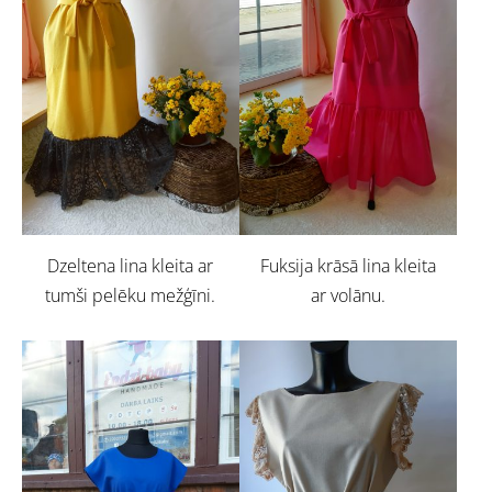
Dzeltena lina kleita ar
Fuksija krāsā lina kleita
tumši pelēku mežģīni.
ar volānu.