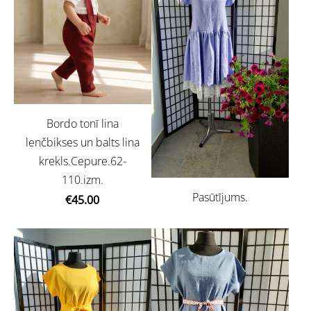
Bordo tonī lina
lenčbikses un balts lina
krekls.Cepure.62-
110.izm.
Pasūtījums.
€45.00