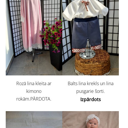
Rozā lina kleita ar
Balts lina krekls un lina
kimono
pusgarie šorti.
rokām.PĀRDOTA.
Izpārdots