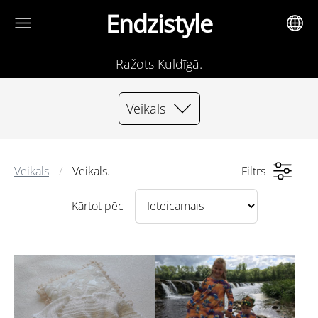
Endzistyle
Ražots Kuldīgā.
Veikals
Veikals
Veikals.
Filtrs
Kārtot pēc