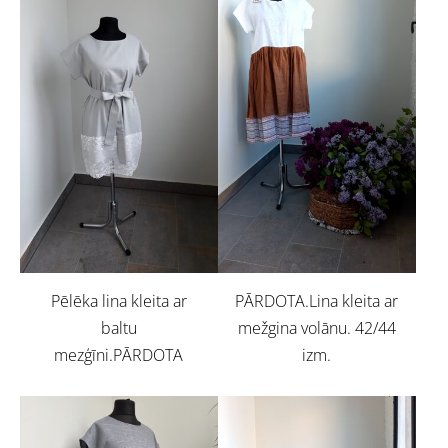
Pēlēka lina kleita ar
PĀRDOTA.Lina kleita ar
baltu
mežgina volānu. 42/44
mezģīni.PĀRDOTA
izm.