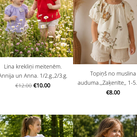
Lina krekliņi meitenēm.
Topiņš no muslina
Annija un Anna. 1/2.g.,2/3.g.
auduma.,,Zaķenīte,, 1-5.
€10.00
€12.00
€8.00