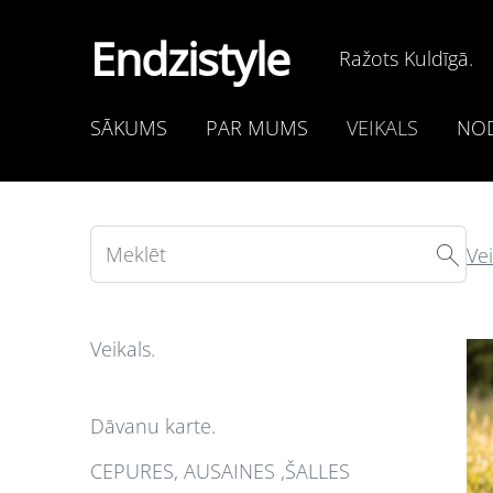
Endzistyle
Ražots Kuldīgā.
SĀKUMS
PAR MUMS
VEIKALS
NOD
Vei
Veikals.
Dāvanu karte.
CEPURES, AUSAINES ,ŠALLES