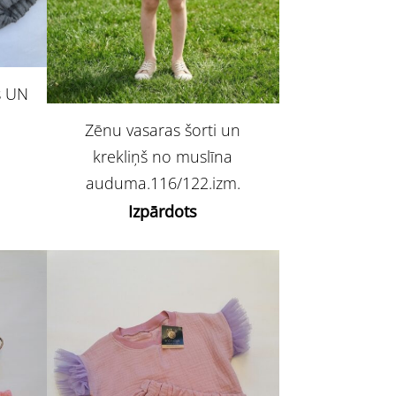
s UN
Zēnu vasaras šorti un
krekliņš no muslīna
auduma.116/122.izm.
Izpārdots