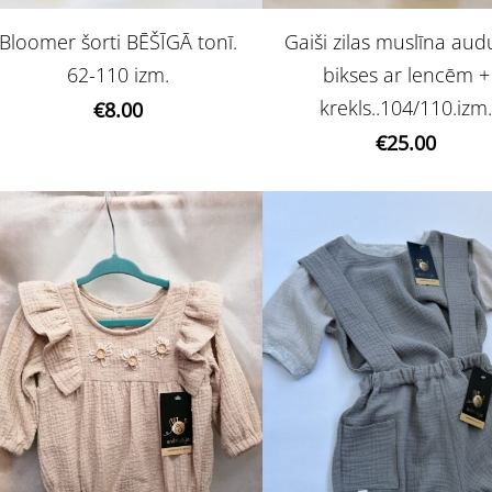
Bloomer šorti BĒŠĪGĀ tonī.
Gaiši zilas muslīna au
62-110 izm.
bikses ar lencēm +
krekls..104/110.izm
€8.00
€25.00