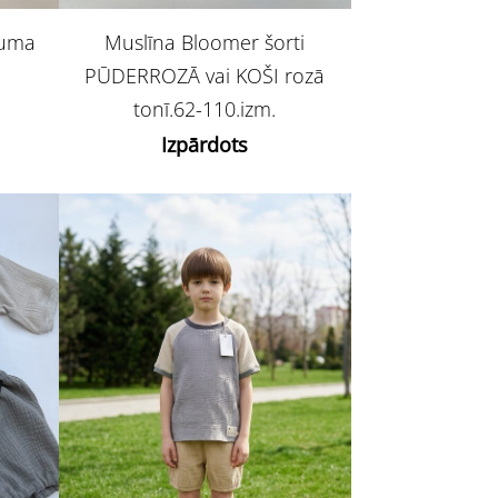
duma
Muslīna Bloomer šorti
PŪDERROZĀ vai KOŠI rozā
.
tonī.62-110.izm.
Izpārdots