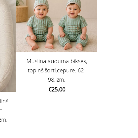
Muslina auduma bikses,
topiņš,šorti,cepure. 62-
98.izm.
€25.00
liņš
r
izm.