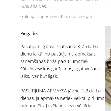
50% atlaides.
Galerija apģērbiem ,Kas nav pieejami.
Piegāde:
Pasūtījumi gatavi izsūtīšanai 3-7. darba
dienu laikā ,no pasūtījuma apmaksas
saņemšanas brīža pasūtijums tiek
šūts.Atsevišķos gadījumos, izgatavošanas
laiks, var būt ilgāk.
PASŪTĪJUMA APMAKSA jāveic 1-2.darba
dienas, ja apmaksa netiek veikta, pirkums
tiek anulēts. Ja vēlaties rezervēt līdz