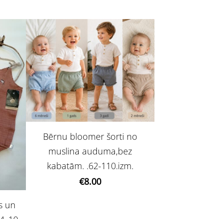
Bērnu bloomer šorti no
muslina auduma,bez
kabatām. .62-110.izm.
€8.00
s un