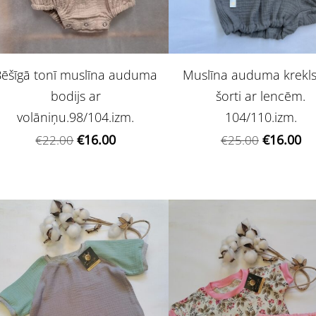
Muslīna auduma krekl
Bēšīgā tonī muslīna auduma
šorti ar lencēm.
bodijs ar
104/110.izm.
volāniņu.98/104.izm.
€16.00
€16.00
€25.00
€22.00