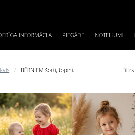
ERĪGA INFORMĀCIJA
PIEGĀDE
NOTEIKUMI
kals
BĒRNIEM šorti, topiņi.
Filtrs