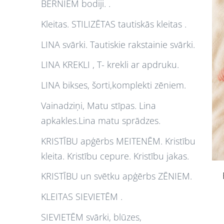
BĒRNIEM bodiji. .
Kleitas. STILIZĒTAS tautiskās kleitas .
LINA svārki. Tautiskie rakstainie svārki.
LINA KREKLI , T- krekli ar apdruku.
LINA bikses, šorti,komplekti zēniem.
Vainadziņi, Matu stīpas. Lina
apkakles.Lina matu sprādzes.
KRISTĪBU apģērbs MEITENĒM. Kristību
kleita. Kristību cepure. Kristību jakas.
KRISTĪBU un svētku apģērbs ZĒNIEM.
KLEITAS SIEVIETĒM .
SIEVIETĒM svārki, blūzes,