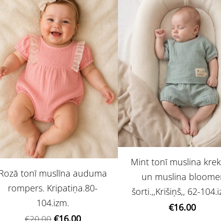
Mint tonī muslina krek
Rozā tonī muslīna auduma
un muslina bloome
rompers. Kripatiņa.80-
šorti.,,Krišiņš,, 62-104.
104.izm.
€16.00
€16.00
€20.00