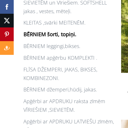
SIEVIETĒM un Vīriešiem. SOFTSHELL
jakas , vestes, mēteļi.
KLEITAS ,svārki MEITENĒM.
BĒRNIEM šorti, topiņi.
BĒRNIEM leggingi,bikses.
BĒRNIEM apģērbu KOMPLEKTI .
FLĪSA DŽEMPERI, JAKAS, BIKSES,
KOMBINEZONI.
BĒRNIEM džemperi,hūdij, jakas.
Apģērbi ar APDRUKU raksta zīmēm
VĪRIEŠIEM ,SIEVIETĒM.
Apģērbi ar APDRUKU LATVIEŠU zīmēm,