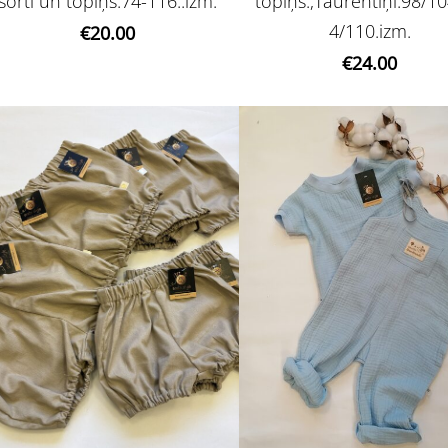
šorti un topiņš.74-116..izm.
topiņš.,Taurentiņi.98/10
4/110.izm.
€20.00
€24.00