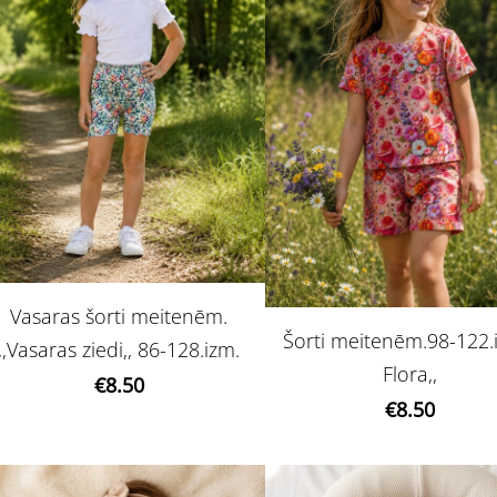
Vasaras šorti meitenēm.
Šorti meitenēm.98-122.i
,,Vasaras ziedi,, 86-128.izm.
Flora,,
€8.50
€8.50