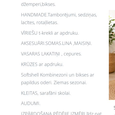
džemperi,bikses.
HANDMADE.Tamborējumi, sedziņas,
lacītes, rotaļlietas.
VĪRIEŠU t-krekli ar apdruku.
AKSESUĀRI.SOMAS.LINA ,MAISIŅI.
VASARAS LAKATIŅI , cepures.
KRŪZES ar apdruku.
Softshell Kombinezoni un bikses ar
papildus oderi. Ziemas sezonai.
KLEITAS, sarafāni skolai.
AUDUMI.
IZPĀRDOŠANA PĒDĒJIE IZMĒRI līdz pat