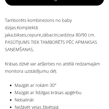
Tamborēts kombinezons no baby
dzijas.Komplektā
jaka,bikses,cepure,zābaciņi,sedziņa 80/90 cm.
PASŪTIJUMS TIEK TAMBORĒTS PĒC APMAKSAS
SAŅEMŠANAS,
Krāsas dzīvē var atšķirties no attēlā redzamajām
monitora uzstādījumu dēļ.
Mazgāt ar rokām 30°
Mazgāt ar līdzīgas krāsas apģērbu
Nebalināt
Nežāvēt veļas žāvētajā