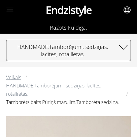
Endzistyle
Ražots Kuldīgā.
HANDMADE.Tamborējumi, sedziņas,
lacītes, rotaļlietas.
Veikals
HANDMADE.Tamborējumi, sedziņas, lacītes,
rotaļlietas.
Tamborēts balts Pūriņš mazulim.Tamborēta sedziņa.