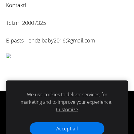
Kontakti
Tel.nr. 20007325
E-pasts -
endzibaby2016@gmail.com
We use cookies to deliver services, for
marketing and to improve your experience.
Sīkdatnes
Customize
Paldies ka atbalsti ražots Latvijā.
Accept all