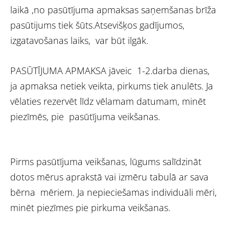
laikā ,no pasūtījuma apmaksas saņemšanas brīža
pasūtijums tiek šūts.Atsevišķos gadījumos,
izgatavošanas laiks, var būt ilgāk.
PASŪTĪJUMA APMAKSA jāveic 1-2.darba dienas,
ja apmaksa netiek veikta, pirkums tiek anulēts. Ja
vēlaties rezervēt līdz vēlamam datumam, minēt
piezīmēs, pie pasūtījuma veikšanas.
Pirms pasūtījuma veikšanas, lūgums salīdzināt
dotos mērus aprakstā vai izmēru tabulā ar sava
bērna mēriem. Ja nepieciešamas individuāli mēri,
minēt piezīmes pie pirkuma veikšanas.