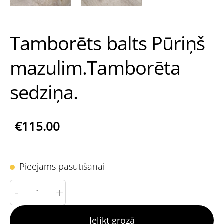
Tamborēts balts Pūriņš
mazulim.Tamborēta
sedziņa.
€115.00
Pieejams pasūtīšanai
-
+
Ielikt grozā