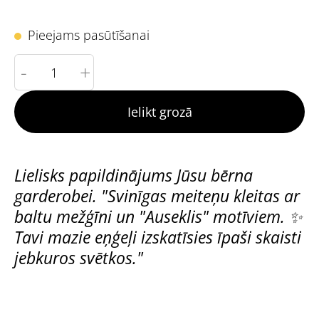
Pieejams pasūtīšanai
-
+
Ielikt grozā
Lielisks papildinājums Jūsu bērna
garderobei. "Svinīgas meiteņu kleitas ar
baltu mežģīni un "Auseklis" motīviem. ✨
Tavi mazie eņģeļi izskatīsies īpaši skaisti
jebkuros svētkos."