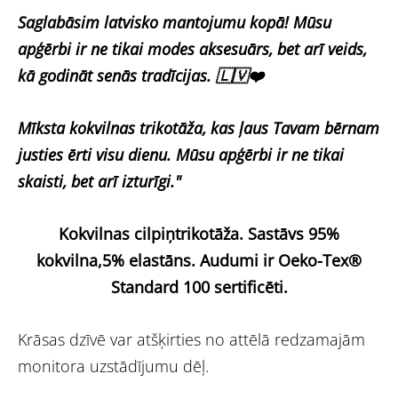
Saglabāsim latvisko mantojumu kopā! Mūsu
apģērbi ir ne tikai modes aksesuārs, bet arī veids,
kā godināt senās tradīcijas. 🇱🇻❤️
Mīksta kokvilnas trikotāža, kas ļaus Tavam bērnam
justies ērti visu dienu. Mūsu apģērbi ir ne tikai
skaisti, bet arī izturīgi."
Kokvilnas cilpiņtrikotāža.
Sastāvs 95%
kokvilna,5% elastāns.
Audumi ir Oeko-Tex®
Standard 100 sertificēti.
Krāsas dzīvē var atšķirties no attēlā redzamajām
monitora uzstādījumu dēļ.