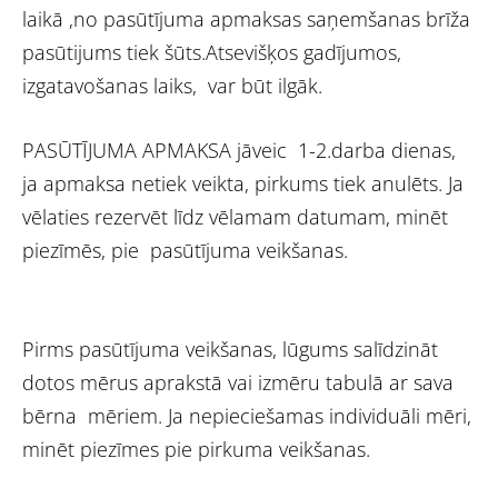
laikā ,no pasūtījuma apmaksas saņemšanas brīža
pasūtijums tiek šūts.Atsevišķos gadījumos,
izgatavošanas laiks, var būt ilgāk.
PASŪTĪJUMA APMAKSA jāveic 1-2.darba dienas,
ja apmaksa netiek veikta, pirkums tiek anulēts. Ja
vēlaties rezervēt līdz vēlamam datumam, minēt
piezīmēs, pie pasūtījuma veikšanas.
Pirms pasūtījuma veikšanas, lūgums salīdzināt
dotos mērus aprakstā vai izmēru tabulā ar sava
bērna mēriem. Ja nepieciešamas individuāli mēri,
minēt piezīmes pie pirkuma veikšanas.