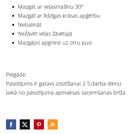
Mazgāt ar veļasmašīnu 30°
Mazgāt ar līdzīgas krāsas apģērbu
Nebalināt
Nežāvēt veļas žāvētajā
Mazgājot apgriest uz otru pusi
Piegāde:
Pasūtījums ir gatavs izsūtīšanai 2-5.darba dienu
laikā no pasūtījuma apmaksas saņemšanas brīža.