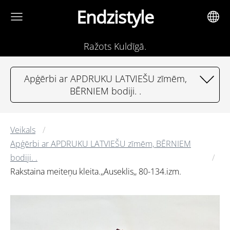
Endzistyle
Ražots Kuldīgā.
Apģērbi ar APDRUKU LATVIEŠU zīmēm,
BĒRNIEM bodiji. .
Veikals
Apģērbi ar APDRUKU LATVIEŠU zīmēm, BĒRNIEM
bodiji. .
Rakstaina meiteņu kleita.,,Auseklis,, 80-134.izm.