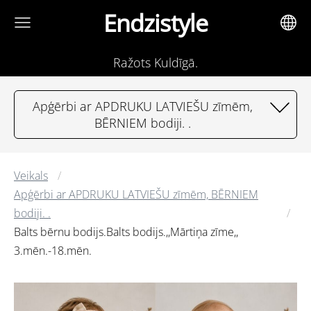
Endzistyle
Ražots Kuldīgā.
Apģērbi ar APDRUKU LATVIEŠU zīmēm,
BĒRNIEM bodiji. .
Veikals
Apģērbi ar APDRUKU LATVIEŠU zīmēm, BĒRNIEM
bodiji. .
Balts bērnu bodijs.Balts bodijs.,,Mārtiņa zīme,,
3.mēn.-18.mēn.