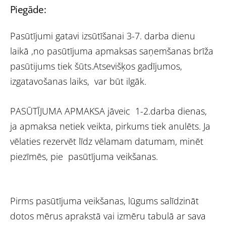
Piegāde:
Pasūtījumi gatavi izsūtīšanai 3-7. darba dienu
laikā ,no pasūtījuma apmaksas saņemšanas brīža
pasūtijums tiek šūts.Atsevišķos gadījumos,
izgatavošanas laiks, var būt ilgāk.
PASŪTĪJUMA APMAKSA jāveic 1-2.darba dienas,
ja apmaksa netiek veikta, pirkums tiek anulēts. Ja
vēlaties rezervēt līdz vēlamam datumam, minēt
piezīmēs, pie pasūtījuma veikšanas.
Pirms pasūtījuma veikšanas, lūgums salīdzināt
dotos mērus aprakstā vai izmēru tabulā ar sava