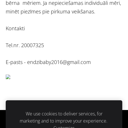
bērna mēriem. Ja nepieciešamas individuāli mēri,
minēt piezīmes pie pirkuma veikšanas.
Kontakti
Tel.nr. 20007325
E-pasts -
endzibaby2016@gmail.com
We use cookies to deliver services, for
marketing and to improve your experience.
Sīkdatnes