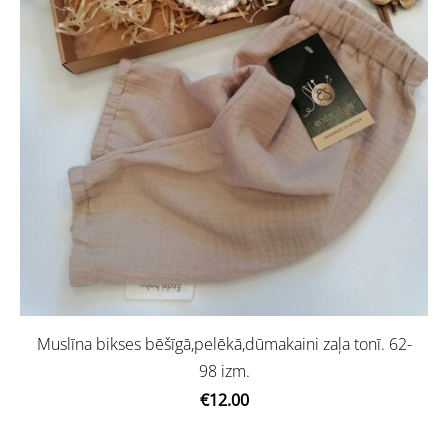
Muslīna bikses bēšīgā,pelēkā,dūmakaini zaļa tonī. 62-
98 izm.
€12.00