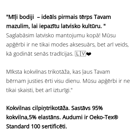
"Mīļi bodiji – ideāls pirmais tērps Tavam
mazulim, lai iepazītu latvisko kultūru. "
Saglabāsim latvisko mantojumu kopā! Mūsu
apģērbi ir ne tikai modes aksesuārs, bet arī veids,
kā godināt senās tradīcijas. 🇱🇻❤️
Mīksta kokvilnas trikotāža, kas ļaus Tavam
bērnam justies ērti visu dienu. Mūsu apģērbi ir ne
tikai skaisti, bet arī izturīgi."
Kokvilnas cilpiņtrikotāža.
Sastāvs 95%
kokvilna,5% elastāns.
Audumi ir Oeko-Tex®
Standard 100 sertificēti.