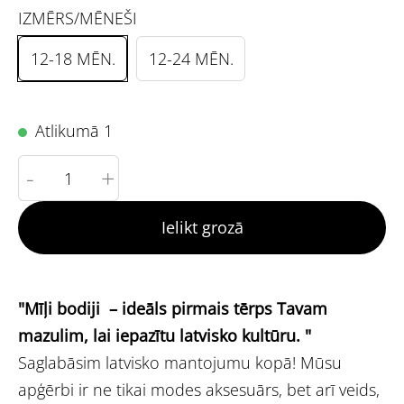
IZMĒRS/MĒNEŠI
12-18 MĒN.
12-24 MĒN.
Atlikumā 1
-
+
Ielikt grozā
"Mīļi bodiji – ideāls pirmais tērps Tavam
mazulim, lai iepazītu latvisko kultūru. "
Saglabāsim latvisko mantojumu kopā! Mūsu
apģērbi ir ne tikai modes aksesuārs, bet arī veids,