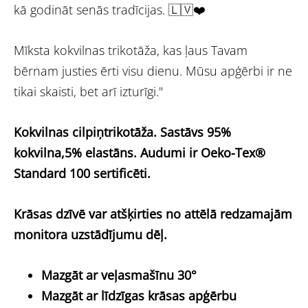
kā godināt senās tradīcijas. 🇱🇻❤️
Mīksta kokvilnas trikotāža, kas ļaus Tavam
bērnam justies ērti visu dienu. Mūsu apģērbi ir ne
tikai skaisti, bet arī izturīgi."
Kokvilnas cilpiņtrikotāža.
Sastāvs 95%
kokvilna,5% elastāns.
Audumi ir Oeko-Tex®
Standard 100 sertificēti.
Krāsas dzīvē var atšķirties no attēlā redzamajām
monitora uzstādījumu dēļ.
Mazgāt ar veļasmašīnu 30°
Mazgāt ar līdzīgas krāsas apģērbu