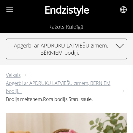
Endzistyle
Ražots Kuldīgā.
Apģērbi ar APDRUKU LATVIEŠU zīmēm,
BĒRNIEM bodiji. .
Veikals
Apģērbi ar APDRUKU LATVIEŠU zīmēm, BĒRNIEM
bodiji. .
Bodijs meitenēm.Rozā bodijs.Staru saule.