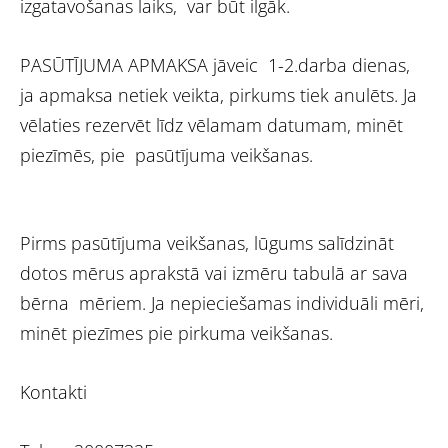
izgatavošanas laiks, var būt ilgāk.
PASŪTĪJUMA APMAKSA jāveic 1-2.darba dienas,
ja apmaksa netiek veikta, pirkums tiek anulēts. Ja
vēlaties rezervēt līdz vēlamam datumam, minēt
piezīmēs, pie pasūtījuma veikšanas.
Pirms pasūtījuma veikšanas, lūgums salīdzināt
dotos mērus aprakstā vai izmēru tabulā ar sava
bērna mēriem. Ja nepieciešamas individuāli mēri,
minēt piezīmes pie pirkuma veikšanas.
Kontakti