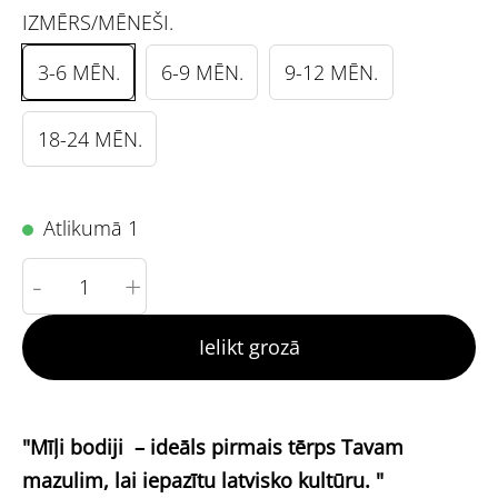
IZMĒRS/MĒNEŠI.
3-6 MĒN.
6-9 MĒN.
9-12 MĒN.
18-24 MĒN.
Atlikumā 1
-
+
Ielikt grozā
"Mīļi bodiji – ideāls pirmais tērps Tavam
mazulim, lai iepazītu latvisko kultūru. "