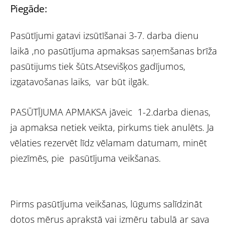
Piegāde:
Pasūtījumi gatavi izsūtīšanai 3-7. darba dienu
laikā ,no pasūtījuma apmaksas saņemšanas brīža
pasūtijums tiek šūts.Atsevišķos gadījumos,
izgatavošanas laiks, var būt ilgāk.
PASŪTĪJUMA APMAKSA jāveic 1-2.darba dienas,
ja apmaksa netiek veikta, pirkums tiek anulēts. Ja
vēlaties rezervēt līdz vēlamam datumam, minēt
piezīmēs, pie pasūtījuma veikšanas.
Pirms pasūtījuma veikšanas, lūgums salīdzināt
dotos mērus aprakstā vai izmēru tabulā ar sava