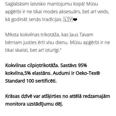
Saglabāsim latvisko mantojumu kopā! Mūsu
apģērbi ir ne tikai modes aksesuārs, bet arī veids,
kā godināt senās tradīcijas. 🇱🇻❤️
Mīksta kokvilnas trikotāža, kas ļaus Tavam
bērnam justies ērti visu dienu. Mūsu apģērbi ir ne
tikai skaisti, bet arī izturīgi."
Kokvilnas cilpiņtrikotāža.
Sastāvs 95%
kokvilna,5% elastāns.
Audumi ir Oeko-Tex®
Standard 100 sertificēti.
Krāsas dzīvē var atšķirties no attēlā redzamajām
monitora uzstādījumu dēļ.