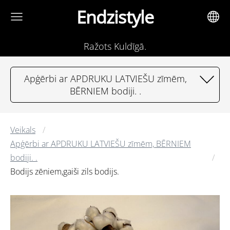
Endzistyle
Ražots Kuldīgā.
Apģērbi ar APDRUKU LATVIEŠU zīmēm,
BĒRNIEM bodiji. .
Veikals
Apģērbi ar APDRUKU LATVIEŠU zīmēm, BĒRNIEM
bodiji. .
Bodijs zēniem,gaiši zils bodijs.