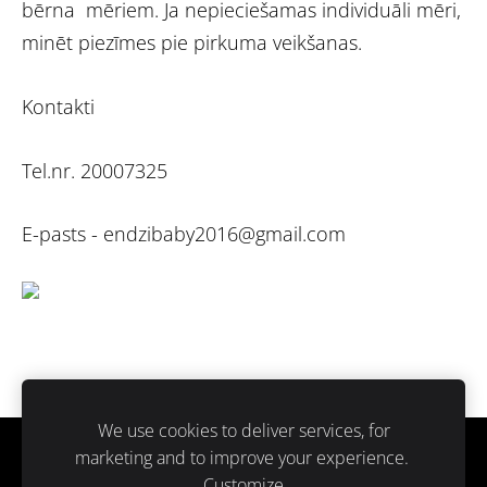
bērna mēriem. Ja nepieciešamas individuāli mēri,
minēt piezīmes pie pirkuma veikšanas.
Kontakti
Tel.nr. 20007325
E-pasts -
endzibaby2016@gmail.com
We use cookies to deliver services, for
marketing and to improve your experience.
Sīkdatnes
Customize