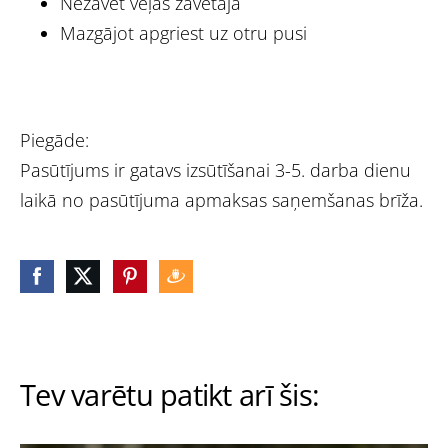
Nežāvēt veļas žāvētajā
Mazgājot apgriest uz otru pusi
Piegāde:
Pasūtījums ir gatavs izsūtīšanai 3-5. darba dienu
laikā no pasūtījuma apmaksas saņemšanas brīža.
Tev varētu patikt arī šis: