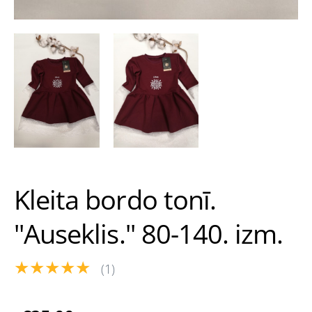
Kleita bordo tonī.
''Auseklis.'' 80-140. izm.
★★★★★
(1)