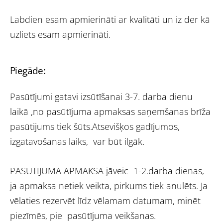
Labdien esam apmierināti ar kvalitāti un iz der kā
uzliets esam apmierināti.
Piegāde:
Pasūtījumi gatavi izsūtīšanai 3-7. darba dienu
laikā ,no pasūtījuma apmaksas saņemšanas brīža
pasūtijums tiek šūts.Atsevišķos gadījumos,
izgatavošanas laiks, var būt ilgāk.
PASŪTĪJUMA APMAKSA jāveic 1-2.darba dienas,
ja apmaksa netiek veikta, pirkums tiek anulēts. Ja
vēlaties rezervēt līdz vēlamam datumam, minēt
piezīmēs, pie pasūtījuma veikšanas.