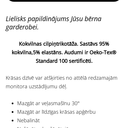
Lielisks papildinājums Jūsu bērna
garderobei.
Kokvilnas cilpiņtrikotāža.
Sastāvs 95%
kokvilna,5% elastāns.
Audumi ir Oeko-Tex®
Standard 100 sertificēti.
Krāsas dzīvē var atšķirties no attēlā redzamajām
monitora uzstādījumu dēļ.
Mazgāt ar veļasmašīnu 30°
Mazgāt ar līdzīgas krāsas apģērbu
Nebalināt