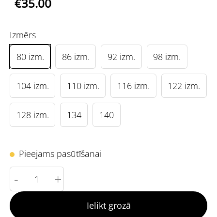
€35.00
Izmērs
80 izm.
86 izm.
92 izm.
98 izm.
104 izm.
110 izm.
116 izm.
122 izm.
128 izm.
134
140
Pieejams pasūtīšanai
-
+
Ielikt grozā