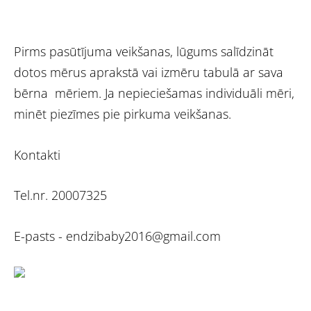
Pirms pasūtījuma veikšanas, lūgums salīdzināt
dotos mērus aprakstā vai izmēru tabulā ar sava
bērna mēriem. Ja nepieciešamas individuāli mēri,
minēt piezīmes pie pirkuma veikšanas.
Kontakti
Tel.nr. 20007325
E-pasts -
endzibaby2016@gmail.com