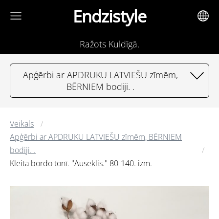
Endzistyle
Ražots Kuldīgā.
Apģērbi ar APDRUKU LATVIEŠU zīmēm,
BĒRNIEM bodiji. .
Veikals
Apģērbi ar APDRUKU LATVIEŠU zīmēm, BĒRNIEM
bodiji. .
Kleita bordo tonī. ''Auseklis.'' 80-140. izm.