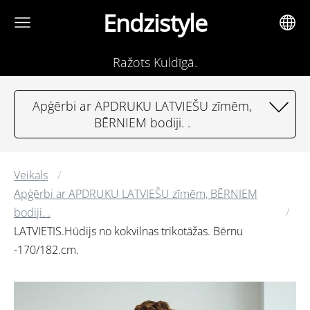
Endzistyle
Ražots Kuldīgā.
Apģērbi ar APDRUKU LATVIEŠU zīmēm,
BĒRNIEM bodiji. .
Veikals
Apģērbi ar APDRUKU LATVIEŠU zīmēm, BĒRNIEM
bodiji. .
LATVIETIS.Hūdijs no kokvilnas trikotāžas. Bērnu
-170/182.cm.