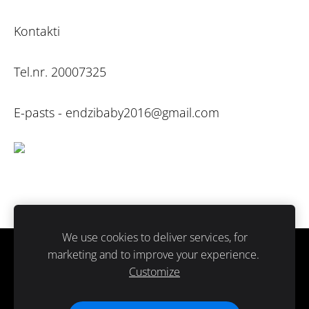
Kontakti
Tel.nr. 20007325
E-pasts -
endzibaby2016@gmail.com
We use cookies to deliver services, for
marketing and to improve your experience.
Sīkdatnes
Customize
Paldies ka atbalsti ražots Latvijā.