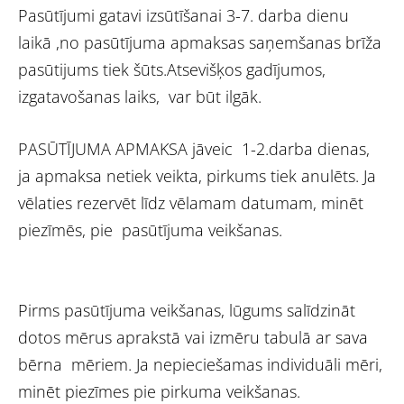
Pasūtījumi gatavi izsūtīšanai 3-7. darba dienu
laikā ,no pasūtījuma apmaksas saņemšanas brīža
pasūtijums tiek šūts.Atsevišķos gadījumos,
izgatavošanas laiks, var būt ilgāk.
PASŪTĪJUMA APMAKSA jāveic 1-2.darba dienas,
ja apmaksa netiek veikta, pirkums tiek anulēts. Ja
vēlaties rezervēt līdz vēlamam datumam, minēt
piezīmēs, pie pasūtījuma veikšanas.
Pirms pasūtījuma veikšanas, lūgums salīdzināt
dotos mērus aprakstā vai izmēru tabulā ar sava
bērna mēriem. Ja nepieciešamas individuāli mēri,
minēt piezīmes pie pirkuma veikšanas.