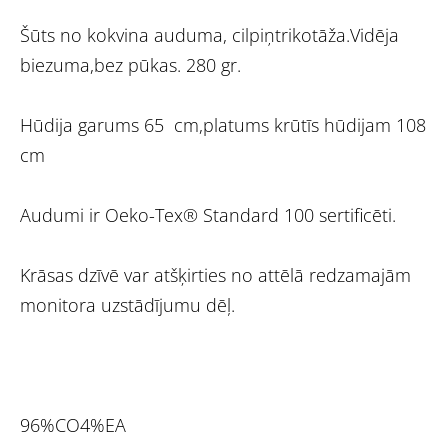
Šūts no kokvina auduma, cilpiņtrikotāža.Vidēja
biezuma,bez pūkas. 280 gr.
Hūdija garums 65 cm,platums krūtīs hūdijam 108
cm
Audumi ir Oeko-Tex® Standard 100 sertificēti.
Krāsas dzīvē var atšķirties no attēlā redzamajām
monitora uzstādījumu dēļ.
96%CO4%EA