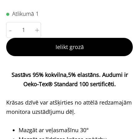
Atlikumā 1
-
+
Ielikt grozā
Sastāvs 95% kokvilna,5% elastāns.
Audumi ir
Oeko-Tex® Standard 100 sertificēti.
Krāsas dzīvē var atšķirties no attēlā redzamajām
monitora uzstādījumu dēļ.
Mazgāt ar veļasmašīnu 30°