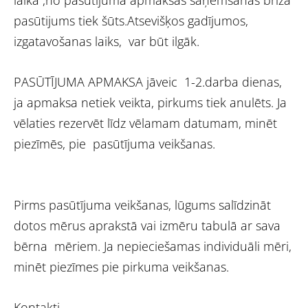
laikā ,no pasūtījuma apmaksas saņemšanas brīža
pasūtijums tiek šūts.Atsevišķos gadījumos,
izgatavošanas laiks, var būt ilgāk.
PASŪTĪJUMA APMAKSA jāveic 1-2.darba dienas,
ja apmaksa netiek veikta, pirkums tiek anulēts. Ja
vēlaties rezervēt līdz vēlamam datumam, minēt
piezīmēs, pie pasūtījuma veikšanas.
Pirms pasūtījuma veikšanas, lūgums salīdzināt
dotos mērus aprakstā vai izmēru tabulā ar sava
bērna mēriem. Ja nepieciešamas individuāli mēri,
minēt piezīmes pie pirkuma veikšanas.
Kontakti