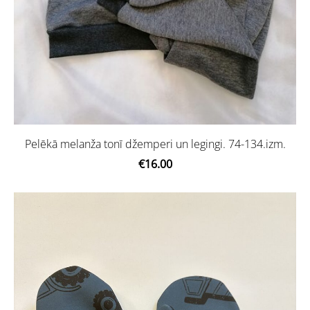
Pelēkā melanža tonī džemperi un legingi. 74-134.izm.
€16.00