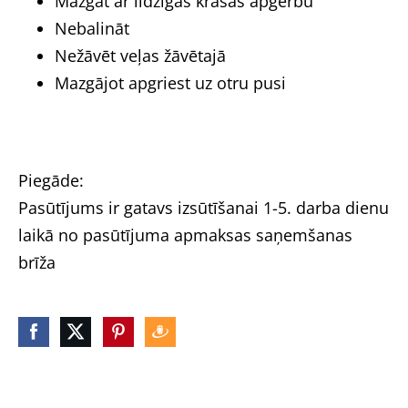
Mazgāt ar līdzīgas krāsas apģērbu
Nebalināt
Nežāvēt veļas žāvētajā
Mazgājot apgriest uz otru pusi
Piegāde:
Pasūtījums ir gatavs izsūtīšanai 1-5. darba dienu
laikā no pasūtījuma apmaksas saņemšanas
brīža