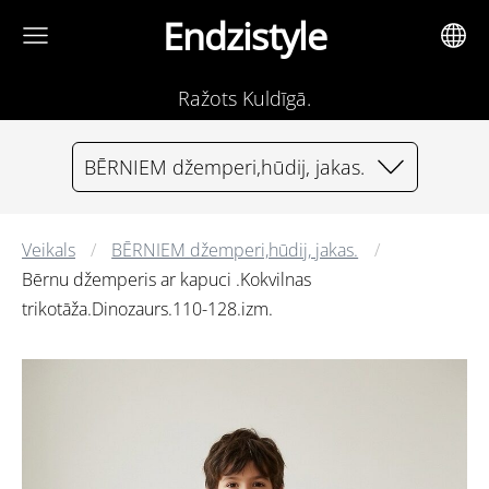
Endzistyle
Ražots Kuldīgā.
BĒRNIEM džemperi,hūdij, jakas.
Veikals
BĒRNIEM džemperi,hūdij, jakas.
Bērnu džemperis ar kapuci .Kokvilnas
trikotāža.Dinozaurs.110-128.izm.