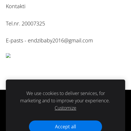
Kontakti
Tel.nr. 20007325
E-pasts -
endzibaby2016@gmail.com
We use cookies to deliver services, for
marketing and to improve your experience.
Sīkdatnes
Customize
Paldies ka atbalsti ražots Latvijā.
Accept all