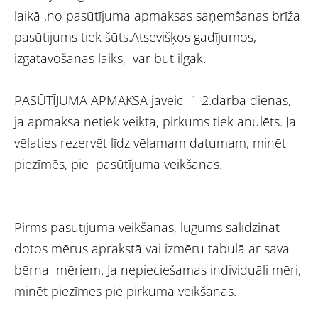
laikā ,no pasūtījuma apmaksas saņemšanas brīža
pasūtijums tiek šūts.Atsevišķos gadījumos,
izgatavošanas laiks, var būt ilgāk.
PASŪTĪJUMA APMAKSA jāveic 1-2.darba dienas,
ja apmaksa netiek veikta, pirkums tiek anulēts. Ja
vēlaties rezervēt līdz vēlamam datumam, minēt
piezīmēs, pie pasūtījuma veikšanas.
Pirms pasūtījuma veikšanas, lūgums salīdzināt
dotos mērus aprakstā vai izmēru tabulā ar sava
bērna mēriem. Ja nepieciešamas individuāli mēri,
minēt piezīmes pie pirkuma veikšanas.