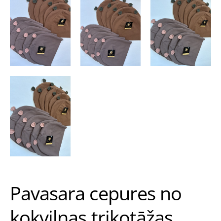
Pavasara cepures no
kokvilnas trikotāžas.