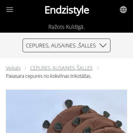
Endzistyle
Ražots Kuldīgā.
CEPURES, AUSAINES ,ŠALLES
Veikals
CEPURES, AUSAINES ,ŠALLES
Pavasara cepures no kokvilnas trikotāžas.