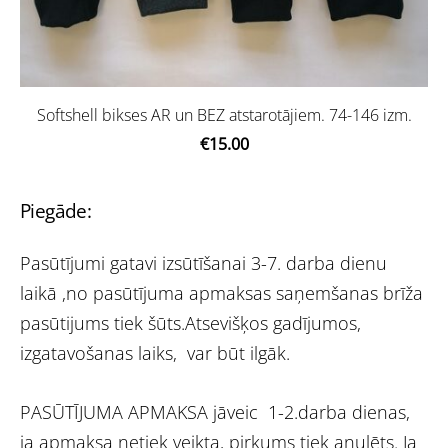
Softshell bikses AR un BEZ atstarotājiem. 74-146 izm.
€15.00
Piegāde:
Pasūtījumi gatavi izsūtīšanai 3-7. darba dienu
laikā ,no pasūtījuma apmaksas saņemšanas brīža
pasūtijums tiek šūts.Atsevišķos gadījumos,
izgatavošanas laiks, var būt ilgāk.
PASŪTĪJUMA APMAKSA jāveic 1-2.darba dienas,
ja apmaksa netiek veikta, pirkums tiek anulēts. Ja