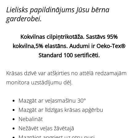
Lielisks papildinājums Jūsu bērna
garderobei.
Kokvilnas cilpiņtrikotāža.
Sastāvs 95%
kokvilna,5% elastāns.
Audumi ir Oeko-Tex®
Standard 100 sertificēti.
Krāsas dzīvē var atšķirties no attēlā redzamajām
monitora uzstādījumu dēļ.
Mazgāt ar veļasmašīnu 30°
Mazgāt ar līdzīgas krāsas apģērbu
Nebalināt
Nežāvēt veļas žāvētajā
Mazgājot apgriest uz otru pusi