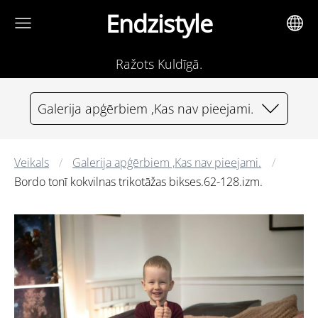
Endzistyle
Ražots Kuldīgā.
Galerija apģērbiem ,Kas nav pieejami.
Veikals
Galerija apģērbiem ,Kas nav pieejami.
Bordo tonī kokvilnas trikotāžas bikses.62-128.izm.