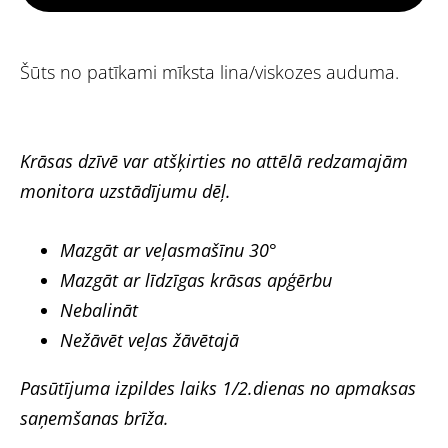
Šūts no patīkami mīksta lina/viskozes auduma.
Krāsas dzīvē var atšķirties no attēlā redzamajām
monitora uzstādījumu dēļ.
Mazgāt ar veļasmašīnu 30°
Mazgāt ar līdzīgas krāsas apģērbu
Nebalināt
Nežāvēt veļas žāvētajā
Pasūtījuma izpildes laiks 1/2.dienas no apmaksas
saņemšanas brīža.