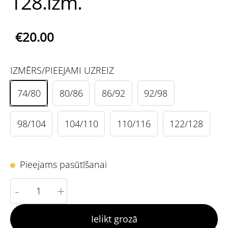
128.izm.
€20.00
IZMĒRS/PIEEJAMI UZREIZ
74/80
80/86
86/92
92/98
98/104
104/110
110/116
122/128
Pieejams pasūtīšanai
-
+
Ielikt grozā