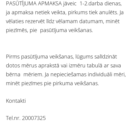
PASŪTĪJUMA APMAKSA jāveic 1-2.darba dienas,
ja apmaksa netiek veikta, pirkums tiek anulēts. Ja
vēlaties rezervēt līdz vēlamam datumam, minēt
piezīmēs, pie pasūtījuma veikšanas.
Pirms pasūtījuma veikšanas, lūgums salīdzināt
dotos mērus aprakstā vai izmēru tabulā ar sava
bērna mēriem. Ja nepieciešamas individuāli mēri,
minēt piezīmes pie pirkuma veikšanas.
Kontakti
Tel.nr. 20007325