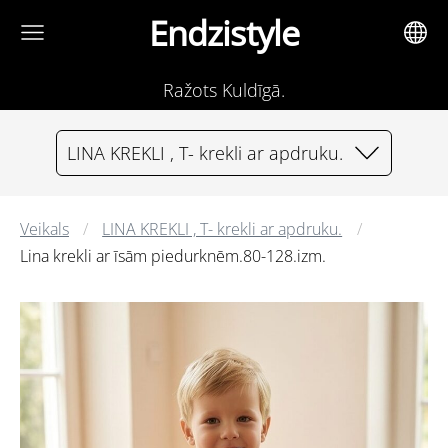
Endzistyle
Ražots Kuldīgā.
LINA KREKLI , T- krekli ar apdruku.
Veikals
LINA KREKLI , T- krekli ar apdruku.
Lina krekli ar īsām piedurknēm.80-128.izm.