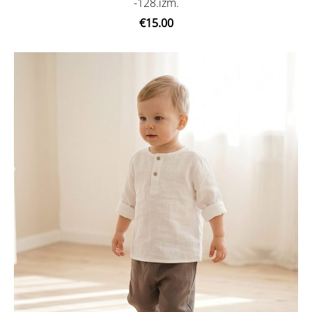
-128.izm.
€15.00