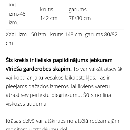
XXL
krūtīs
garums
izm.-48
142 cm
78/80 cm
izm.
XXXL izm. -50.izm. krūtīs 148 cm garums 80/82
cm
Šis krekls ir lielisks papildinājums jebkuram
vīrieša garderobes skapim.
To var valkāt atsevišķi
vai kopā ar jaku vēsākos laikapstākļos. Tas ir
pieejams dažādos izmēros, lai ikviens varētu
atrast sev perfektu piegriezumu. Šūts no lina
viskozes auduma.
Krāsas dzīvē var atšķirties no attēlā redzamajām
monitora uzstādījumu dēļ.