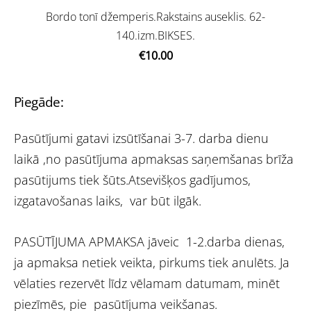
Bordo tonī džemperis.Rakstains auseklis. 62-
140.izm.BIKSES.
€10.00
Piegāde:
Pasūtījumi gatavi izsūtīšanai 3-7. darba dienu
laikā ,no pasūtījuma apmaksas saņemšanas brīža
pasūtijums tiek šūts.Atsevišķos gadījumos,
izgatavošanas laiks, var būt ilgāk.
PASŪTĪJUMA APMAKSA jāveic 1-2.darba dienas,
ja apmaksa netiek veikta, pirkums tiek anulēts. Ja
vēlaties rezervēt līdz vēlamam datumam, minēt
piezīmēs, pie pasūtījuma veikšanas.