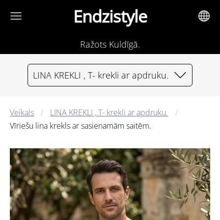
Endzistyle
Ražots Kuldīgā.
LINA KREKLI , T- krekli ar apdruku.
Veikals
LINA KREKLI , T- krekli ar apdruku.
Vīriešu lina krekls ar sasienamām saitēm.