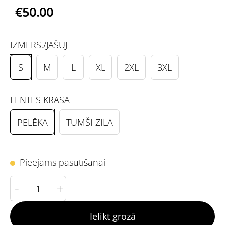
€50.00
IZMĒRS./JĀŠUJ
S
M
L
XL
2XL
3XL
LENTES KRĀSA
PELĒKA
TUMŠI ZILA
Pieejams pasūtīšanai
-
+
Ielikt grozā