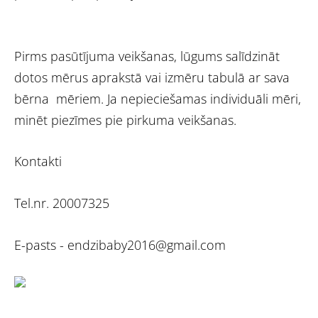
Pirms pasūtījuma veikšanas, lūgums salīdzināt
dotos mērus aprakstā vai izmēru tabulā ar sava
bērna mēriem. Ja nepieciešamas individuāli mēri,
minēt piezīmes pie pirkuma veikšanas.
Kontakti
Tel.nr. 20007325
E-pasts -
endzibaby2016@gmail.com