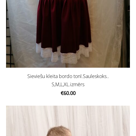
Sieviešu kleita bordo tonī.Sauleskoks..
S,M,L,XL.izmērs
€60.00