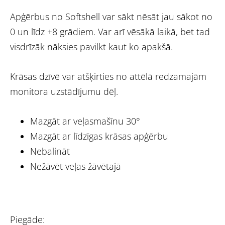
Apģērbus no Softshell var sākt nēsāt jau sākot no
0 un līdz +8 grādiem. Var arī vēsākā laikā, bet tad
visdrīzāk nāksies pavilkt kaut ko apakšā.
Krāsas dzīvē var atšķirties no attēlā redzamajām
monitora uzstādījumu dēļ.
Mazgāt ar veļasmašīnu 30°
Mazgāt ar līdzīgas krāsas apģērbu
Nebalināt
Nežāvēt veļas žāvētajā
Piegāde: