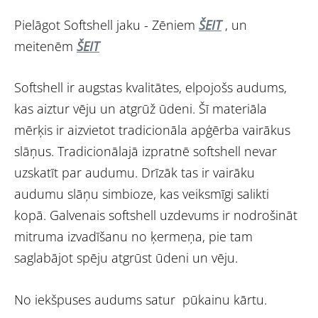
Pielāgot Softshell jaku - Zēniem
ŠEIT
, un
meitenēm
ŠEIT
Softshell ir augstas kvalitātes, elpojošs audums,
kas aiztur vēju un atgrūž ūdeni. Šī materiāla
mērķis ir aizvietot tradicionāla apģērba vairākus
slāņus. Tradicionālajā izpratnē softshell nevar
uzskatīt par audumu. Drīzāk tas ir vairāku
audumu slāņu simbioze, kas veiksmīgi salikti
kopā. Galvenais softshell uzdevums ir nodrošināt
mitruma izvadīšanu no ķermeņa, pie tam
saglabājot spēju atgrūst ūdeni un vēju.
No iekšpuses audums satur pūkainu kārtu.