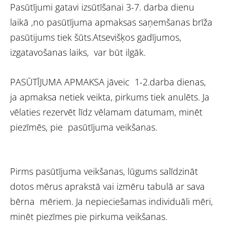
Pasūtījumi gatavi izsūtīšanai 3-7. darba dienu
laikā ,no pasūtījuma apmaksas saņemšanas brīža
pasūtijums tiek šūts.Atsevišķos gadījumos,
izgatavošanas laiks, var būt ilgāk.
PASŪTĪJUMA APMAKSA jāveic 1-2.darba dienas,
ja apmaksa netiek veikta, pirkums tiek anulēts. Ja
vēlaties rezervēt līdz vēlamam datumam, minēt
piezīmēs, pie pasūtījuma veikšanas.
Pirms pasūtījuma veikšanas, lūgums salīdzināt
dotos mērus aprakstā vai izmēru tabulā ar sava
bērna mēriem. Ja nepieciešamas individuāli mēri,
minēt piezīmes pie pirkuma veikšanas.