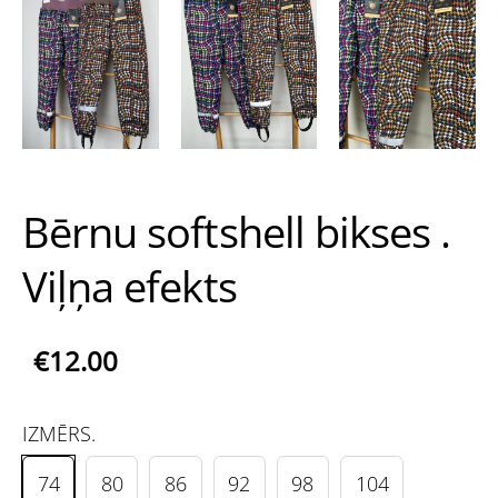
Bērnu softshell bikses .
Viļņa efekts
€12.00
IZMĒRS.
74
80
86
92
98
104