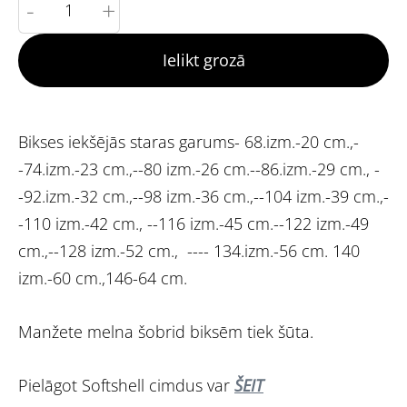
-
+
Ielikt grozā
Bikses iekšējās staras garums- 68.izm.-20 cm.,-
-74.izm.-23 cm.,--80 izm.-26 cm.--86.izm.-29 cm., -
-92.izm.-32 cm.,--98 izm.-36 cm.,--104 izm.-39 cm.,-
-110 izm.-42 cm., --116 izm.-45 cm.--122 izm.-49
cm.,--128 izm.-52 cm., ---- 134.izm.-56 cm. 140
izm.-60 cm.,146-64 cm.
Manžete melna šobrid biksēm tiek šūta.
Pielāgot Softshell cimdus var
ŠEIT