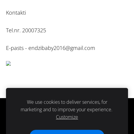
Kontakti
Tel.nr. 20007325
E-pasts -
endzibaby2016@gmail.com
We use cookies to deliver services, for
marketing and to improve your experience.
Sīkdatnes
Customize
Paldies ka atbalsti ražots Latvijā.