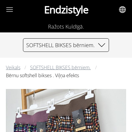
Endzistyle
Ražots Kuldīgā.
SOFTSHELL BIKSES bērniem.
Veikals
SOFTSHELL BIKSES bērniem.
Bērnu softshell bikses . Viļņa efekts