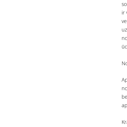
so
ir
ve
uz
no
ūd
No
Ap
no
be
ap
Kr