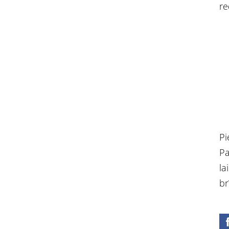
re
Pi
Pa
la
br