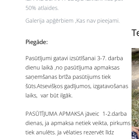
50% atlaides.
Galerija apģērbiem ,Kas nav pieejami.
Te
Piegāde:
Pasūtījumi gatavi izsūtīšanai 3-7. darba
dienu laikā ,no pasūtījuma apmaksas
saņemšanas brīža pasūtijums tiek
šūts.Atsevišķos gadījumos, izgatavošanas
laiks, var būt ilgāk.
PASŪTĪJUMA APMAKSA jāveic 1-2.darba
dienas, ja apmaksa netiek veikta, pirkums
tiek anulēts. Ja vēlaties rezervēt līdz