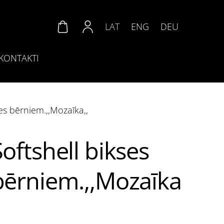
LAT
ENG
DEU
KONTAKTI
ses bērniem.,,Mozaīka,,
Softshell bikses
bērniem.,,Mozaīka
,