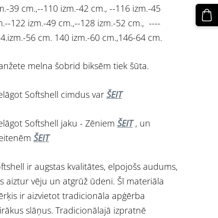
m.-39 cm.,--110 izm.-42 cm., --116 izm.-45
.--122 izm.-49 cm.,--128 izm.-52 cm., ----
4.izm.-56 cm. 140 izm.-60 cm.,146-64 cm.
nžete melna šobrid biksēm tiek šūta.
elāgot Softshell cimdus var
ŠEIT
elāgot Softshell jaku - Zēniem
ŠEIT
, un
eitenēm
ŠEIT
ftshell ir augstas kvalitātes, elpojošs audums,
s aiztur vēju un atgrūž ūdeni. Šī materiāla
rķis ir aizvietot tradicionāla apģērba
irākus slāņus. Tradicionālajā izpratnē