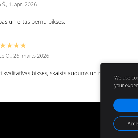
a Š., 1. apr. 2026
bas un ērtas bērnu bikses.
★★★★
ce O., 26. marts 2026
i kvalitatīvas bikses, skaists audums un rūpīgs darbs. Vie
We use coo
your expe
Acce