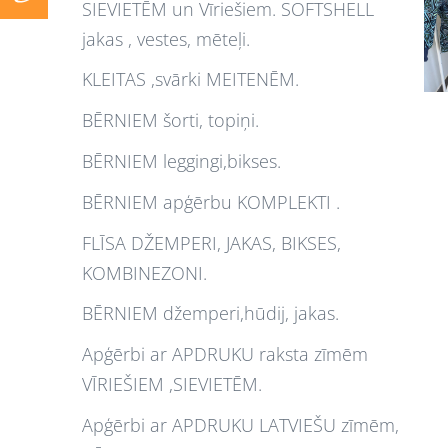
SIEVIETĒM un Vīriešiem. SOFTSHELL
jakas , vestes, mēteļi.
KLEITAS ,svārki MEITENĒM.
BĒRNIEM šorti, topiņi.
BĒRNIEM leggingi,bikses.
BĒRNIEM apģērbu KOMPLEKTI .
FLĪSA DŽEMPERI, JAKAS, BIKSES,
KOMBINEZONI.
BĒRNIEM džemperi,hūdij, jakas.
Apģērbi ar APDRUKU raksta zīmēm
VĪRIEŠIEM ,SIEVIETĒM.
Apģērbi ar APDRUKU LATVIEŠU zīmēm,