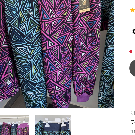
.
Bi
-7
cm