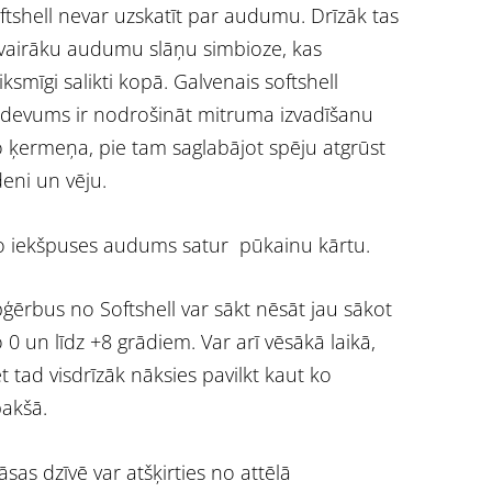
ftshell nevar uzskatīt par audumu. Drīzāk tas
 vairāku audumu slāņu simbioze, kas
iksmīgi salikti kopā. Galvenais softshell
devums ir nodrošināt mitruma izvadīšanu
 ķermeņa, pie tam saglabājot spēju atgrūst
eni un vēju.
 iekšpuses audums satur pūkainu kārtu.
ģērbus no Softshell var sākt nēsāt jau sākot
 0 un līdz +8 grādiem. Var arī vēsākā laikā,
t tad visdrīzāk nāksies pavilkt kaut ko
akšā.
āsas dzīvē var atšķirties no attēlā