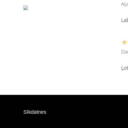
Aij
La
★
Da
Ļot
Sīkdatnes