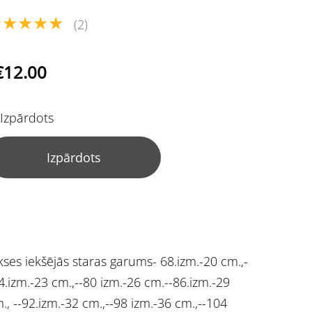
★★★★★
(2)
€12.00
Izpārdots
Izpārdots
kses iekšējās staras garums- 68.izm.-20 cm.,-
4.izm.-23 cm.,--80 izm.-26 cm.--86.izm.-29
., --92.izm.-32 cm.,--98 izm.-36 cm.,--104