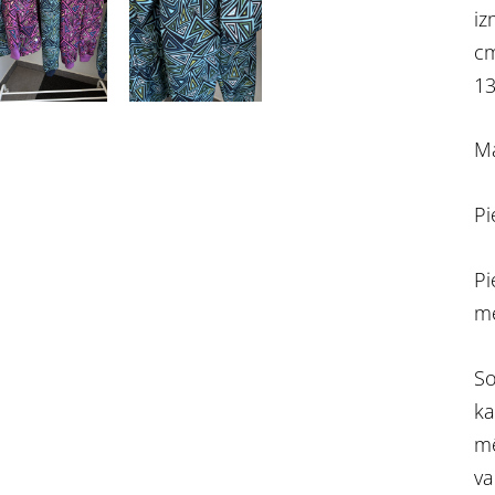
iz
cm
13
Ma
Pi
Pi
m
So
ka
mē
va