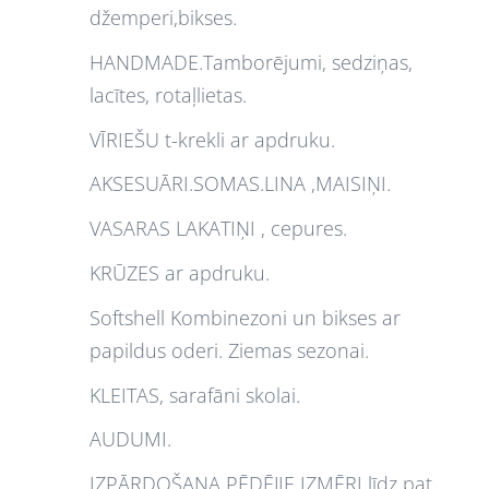
džemperi,bikses.
HANDMADE.Tamborējumi, sedziņas,
lacītes, rotaļlietas.
VĪRIEŠU t-krekli ar apdruku.
AKSESUĀRI.SOMAS.LINA ,MAISIŅI.
VASARAS LAKATIŅI , cepures.
KRŪZES ar apdruku.
Softshell Kombinezoni un bikses ar
papildus oderi. Ziemas sezonai.
KLEITAS, sarafāni skolai.
AUDUMI.
IZPĀRDOŠANA PĒDĒJIE IZMĒRI līdz pat