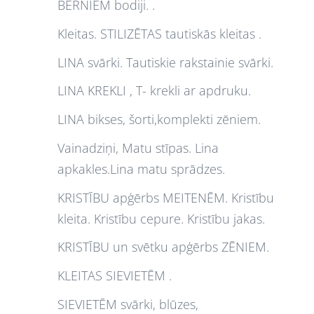
BĒRNIEM bodiji. .
Kleitas. STILIZĒTAS tautiskās kleitas .
LINA svārki. Tautiskie rakstainie svārki.
LINA KREKLI , T- krekli ar apdruku.
LINA bikses, šorti,komplekti zēniem.
Vainadziņi, Matu stīpas. Lina
apkakles.Lina matu sprādzes.
KRISTĪBU apģērbs MEITENĒM. Kristību
kleita. Kristību cepure. Kristību jakas.
KRISTĪBU un svētku apģērbs ZĒNIEM.
KLEITAS SIEVIETĒM .
SIEVIETĒM svārki, blūzes,