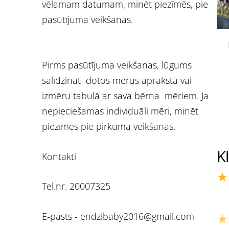
vēlamam datumam, minēt piezīmēs, pie
pasūtījuma veikšanas.
Pirms pasūtījuma veikšanas, lūgums
salīdzināt dotos mērus aprakstā vai
izmēru tabulā ar sava bērna mēriem. Ja
nepieciešamas individuāli mēri, minēt
piezīmes pie pirkuma veikšanas.
K
Kontakti
★
Tel.nr. 20007325
★
E-pasts -
endzibaby2016@gmail.com