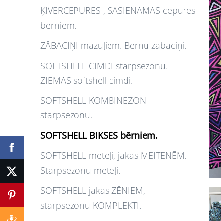
ĶIVERCEPURES , SASIENAMAS cepures
bērniem.
ZĀBACIŅI mazuļiem. Bērnu zābaciņi.
SOFTSHELL CIMDI starpsezonu.
ZIEMAS softshell cimdi.
SOFTSHELL KOMBINEZONI
starpsezonu.
SOFTSHELL BIKSES bērniem.
SOFTSHELL mēteļi, jakas MEITENĒM.
Starpsezonu mēteļi.
SOFTSHELL jakas ZĒNIEM,
starpsezonu KOMPLEKTI.