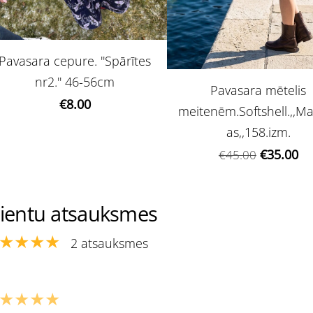
Pavasara cepure. ''Spārītes
nr2.'' 46-56cm
Pavasara mētelis
€8.00
meitenēm.Softshell.,,M
as,,158.izm.
€35.00
€45.00
lientu atsauksmes
★★★★
2 atsauksmes
★★★★