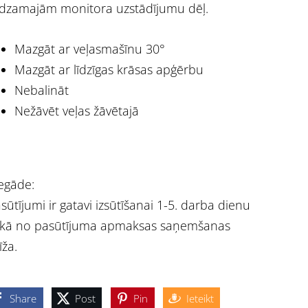
dzamajām monitora uzstādījumu dēļ.
Mazgāt ar veļasmašīnu 30°
Mazgāt ar līdzīgas krāsas apģērbu
Nebalināt
Nežāvēt veļas žāvētajā
egāde:
sūtījumi ir gatavi izsūtīšanai 1-5. darba dienu
ikā no pasūtījuma apmaksas saņemšanas
īža.
Share
Post
Pin
Ieteikt