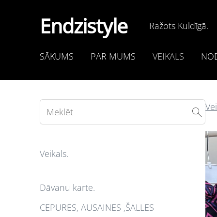
Endzistyle
Ražots Kuldīgā.
SĀKUMS
PAR MUMS
VEIKALS
NOD
Vei
Veikals.
Dāvanu karte.
CEPURES, AUSAINES ,ŠALLES