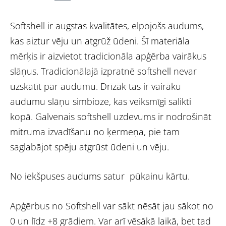
Softshell ir augstas kvalitātes, elpojošs audums,
kas aiztur vēju un atgrūž ūdeni. Šī materiāla
mērķis ir aizvietot tradicionāla apģērba vairākus
slāņus. Tradicionālajā izpratnē softshell nevar
uzskatīt par audumu. Drīzāk tas ir vairāku
audumu slāņu simbioze, kas veiksmīgi salikti
kopā. Galvenais softshell uzdevums ir nodrošināt
mitruma izvadīšanu no ķermeņa, pie tam
saglabājot spēju atgrūst ūdeni un vēju.
No iekšpuses audums satur pūkainu kārtu.
Apģērbus no Softshell var sākt nēsāt jau sākot no
0 un līdz +8 grādiem. Var arī vēsākā laikā, bet tad