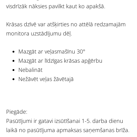
visdrīzāk nāksies pavilkt kaut ko apakšā.
Krāsas dzīvē var atšķirties no attēlā redzamajām
monitora uzstādījumu dēļ.
Mazgāt ar veļasmašīnu 30°
Mazgāt ar līdzīgas krāsas apģērbu
Nebalināt
Nežāvēt veļas žāvētajā
Piegāde:
Pasūtījumi ir gatavi izsūtīšanai 1-5. darba dienu
laikā no pasūtījuma apmaksas saņemšanas brīža.