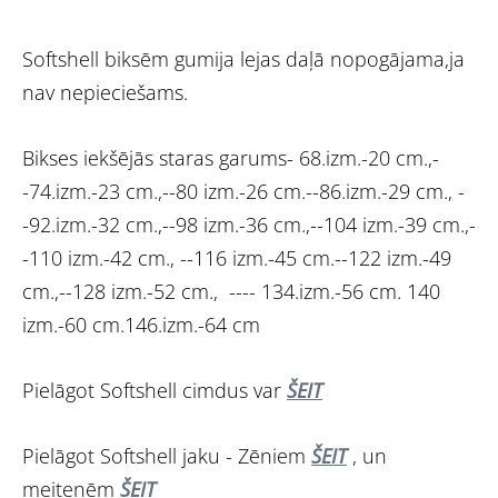
Softshell biksēm gumija lejas daļā nopogājama,ja
nav nepieciešams.
Bikses iekšējās staras garums- 68.izm.-20 cm.,-
-74.izm.-23 cm.,--80 izm.-26 cm.--86.izm.-29 cm., -
-92.izm.-32 cm.,--98 izm.-36 cm.,--104 izm.-39 cm.,-
-110 izm.-42 cm., --116 izm.-45 cm.--122 izm.-49
cm.,--128 izm.-52 cm., ---- 134.izm.-56 cm. 140
izm.-60 cm.146.izm.-64 cm
Pielāgot Softshell cimdus var
ŠEIT
Pielāgot Softshell jaku - Zēniem
ŠEIT
, un
meitenēm
ŠEIT