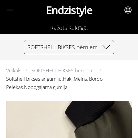
Endzistyle
Ražots Kuldīgā.
SOFTSHELL BIKSES bērniem.
Veikals
SOFTSHELL BIKSES bērniem.
Softshell bikses ar gumiju.Haki,Melns, Bordo,
Pelēkas.Nopogājama gumija.