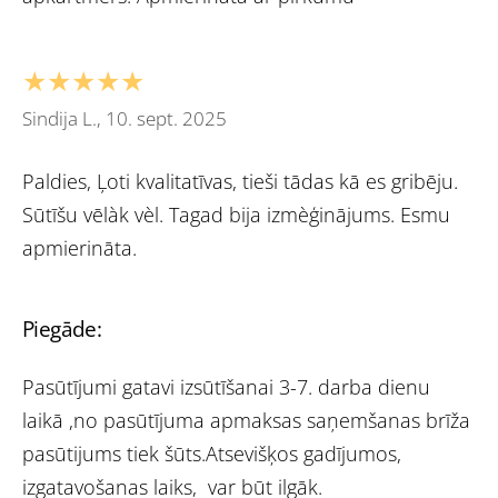
★★★★★
Sindija L., 10. sept. 2025
Paldies, Ļoti kvalitatīvas, tieši tādas kā es gribēju.
Sūtīšu vēlàk vèl. Tagad bija izmèģinājums. Esmu
apmierināta.
Piegāde:
Pasūtījumi gatavi izsūtīšanai 3-7. darba dienu
laikā ,no pasūtījuma apmaksas saņemšanas brīža
pasūtijums tiek šūts.Atsevišķos gadījumos,
izgatavošanas laiks, var būt ilgāk.