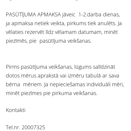
PASŪTĪJUMA APMAKSA jāveic 1-2.darba dienas,
ja apmaksa netiek veikta, pirkums tiek anulēts. Ja
vēlaties rezervēt līdz vēlamam datumam, minēt
piezīmēs, pie pasūtījuma veikšanas.
Pirms pasūtījuma veikšanas, lūgums salīdzināt
dotos mērus aprakstā vai izmēru tabulā ar sava
bērna mēriem. Ja nepieciešamas individuāli mēri,
minēt piezīmes pie pirkuma veikšanas.
Kontakti
Tel.nr. 20007325