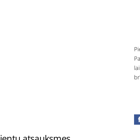
Pi
Pa
la
br
lientu atsauksmes