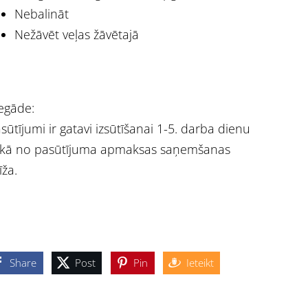
Nebalināt
Nežāvēt veļas žāvētajā
egāde:
sūtījumi ir gatavi izsūtīšanai 1-5. darba dienu
ikā no pasūtījuma apmaksas saņemšanas
īža.
Share
Post
Pin
Ieteikt