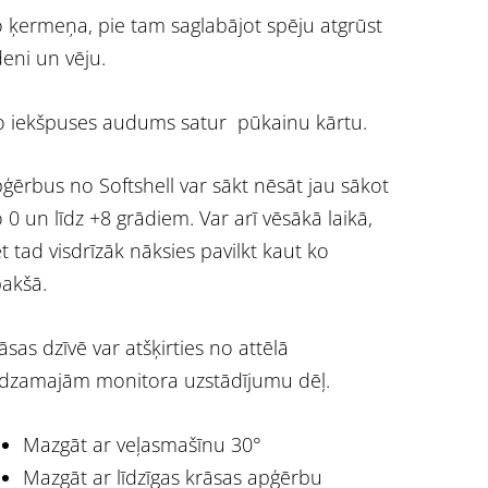
 ķermeņa, pie tam saglabājot spēju atgrūst
eni un vēju.
 iekšpuses audums satur pūkainu kārtu.
ģērbus no Softshell var sākt nēsāt jau sākot
 0 un līdz +8 grādiem. Var arī vēsākā laikā,
t tad visdrīzāk nāksies pavilkt kaut ko
akšā.
āsas dzīvē var atšķirties no attēlā
dzamajām monitora uzstādījumu dēļ.
Mazgāt ar veļasmašīnu 30°
Mazgāt ar līdzīgas krāsas apģērbu