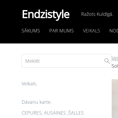
Endzistyle
Ražots Kuldīgā.
SĀKUMS
PAR MUMS
VEIKALS
NOD
Vei
So
Veikals.
Dāvanu karte.
CEPURES, AUSAINES ,ŠALLES