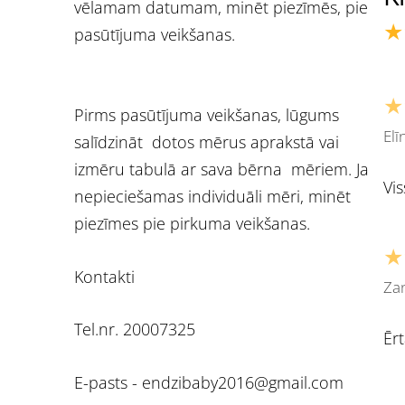
vēlamam datumam, minēt piezīmēs, pie
★
pasūtījuma veikšanas.
★
Pirms pasūtījuma veikšanas, lūgums
Elī
salīdzināt dotos mērus aprakstā vai
izmēru tabulā ar sava bērna mēriem. Ja
Vis
nepieciešamas individuāli mēri, minēt
piezīmes pie pirkuma veikšanas.
★
Kontakti
Zan
Tel.nr. 20007325
Ēr
E-pasts -
endzibaby2016@gmail.com