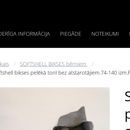
ERĪGA INFORMĀCIJA
PIEGĀDE
NOTEIKUMI
kals
SOFTSHELL BIKSES bērniem.
ftshell bikses pelēkā tonī bez atstarotājiem.74-140 izm