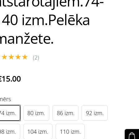
atstarotājiem.74-
140 izm.Pelēka
manžete.
★★★★★
(2)
€15.00
mērs
74 izm.
80 izm.
86 izm.
92 izm.
98 izm.
104 izm.
110 izm.