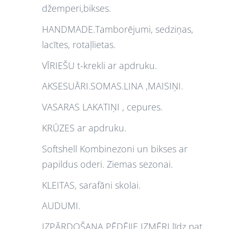
džemperi,bikses.
HANDMADE.Tamborējumi, sedziņas,
lacītes, rotaļlietas.
VĪRIEŠU t-krekli ar apdruku.
AKSESUĀRI.SOMAS.LINA ,MAISIŅI.
VASARAS LAKATIŅI , cepures.
KRŪZES ar apdruku.
Softshell Kombinezoni un bikses ar
papildus oderi. Ziemas sezonai.
KLEITAS, sarafāni skolai.
AUDUMI.
IZPĀRDOŠANA PĒDĒJIE IZMĒRI līdz pat