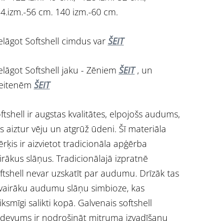
4.izm.-56 cm. 140 izm.-60 cm.
elāgot Softshell cimdus var
ŠEIT
elāgot Softshell jaku - Zēniem
ŠEIT
, un
eitenēm
ŠEIT
ftshell ir augstas kvalitātes, elpojošs audums,
s aiztur vēju un atgrūž ūdeni. Šī materiāla
rķis ir aizvietot tradicionāla apģērba
irākus slāņus. Tradicionālajā izpratnē
ftshell nevar uzskatīt par audumu. Drīzāk tas
 vairāku audumu slāņu simbioze, kas
iksmīgi salikti kopā. Galvenais softshell
devums ir nodrošināt mitruma izvadīšanu