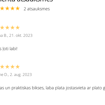
★★★★
2 atsauksmes
★★★★
na B., 21. okt. 2023
s ļoti labi!
★★★★
e D., 2. aug. 2023
tas un praktiskas bikses, laba plata jostasvieta ar plato