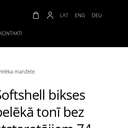
LAT
ENG
DEU
KONTAKTI
.Pelēka manžete.
Softshell bikses
pelēkā tonī bez