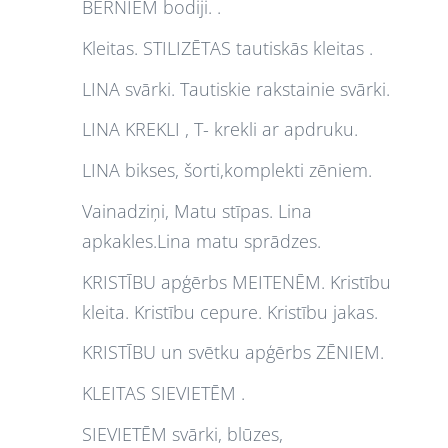
BĒRNIEM bodiji. .
Kleitas. STILIZĒTAS tautiskās kleitas .
LINA svārki. Tautiskie rakstainie svārki.
LINA KREKLI , T- krekli ar apdruku.
LINA bikses, šorti,komplekti zēniem.
Vainadziņi, Matu stīpas. Lina
apkakles.Lina matu sprādzes.
KRISTĪBU apģērbs MEITENĒM. Kristību
kleita. Kristību cepure. Kristību jakas.
KRISTĪBU un svētku apģērbs ZĒNIEM.
KLEITAS SIEVIETĒM .
SIEVIETĒM svārki, blūzes,