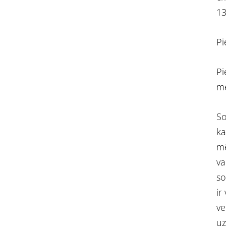
13
Pi
Pi
m
So
ka
mē
va
so
ir
ve
uz