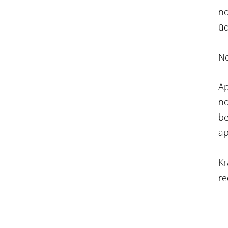
no
ūd
No
Ap
no
be
ap
Kr
re