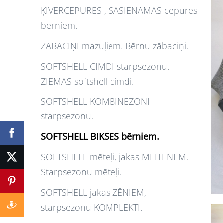
ĶIVERCEPURES , SASIENAMAS cepures
bērniem.
ZĀBACIŅI mazuļiem. Bērnu zābaciņi.
SOFTSHELL CIMDI starpsezonu.
ZIEMAS softshell cimdi.
SOFTSHELL KOMBINEZONI
starpsezonu.
SOFTSHELL BIKSES bērniem.
SOFTSHELL mēteļi, jakas MEITENĒM.
Starpsezonu mēteļi.
SOFTSHELL jakas ZĒNIEM,
starpsezonu KOMPLEKTI.