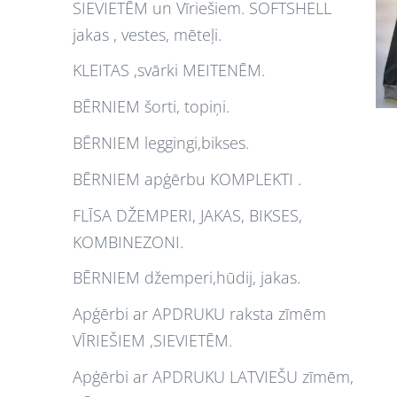
SIEVIETĒM un Vīriešiem. SOFTSHELL
jakas , vestes, mēteļi.
KLEITAS ,svārki MEITENĒM.
BĒRNIEM šorti, topiņi.
BĒRNIEM leggingi,bikses.
BĒRNIEM apģērbu KOMPLEKTI .
FLĪSA DŽEMPERI, JAKAS, BIKSES,
KOMBINEZONI.
BĒRNIEM džemperi,hūdij, jakas.
Apģērbi ar APDRUKU raksta zīmēm
VĪRIEŠIEM ,SIEVIETĒM.
Apģērbi ar APDRUKU LATVIEŠU zīmēm,