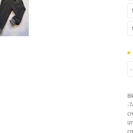
-
Bi
-7
cm
iz
cm