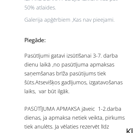
50% atlaides.
Galerija apģērbiem ,Kas nav pieejami.
Piegāde:
Pasūtījumi gatavi izsūtīšanai 3-7. darba
dienu laikā ,no pasūtījuma apmaksas
saņemšanas brīža pasūtijums tiek
šūts.Atsevišķos gadījumos, izgatavošanas
laiks, var būt ilgāk.
PASŪTĪJUMA APMAKSA jāveic 1-2.darba
dienas, ja apmaksa netiek veikta, pirkums
tiek anulēts. Ja vēlaties rezervēt līdz
K