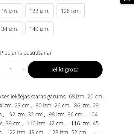
116 izm.
122 izm.
128 izm.
134 izm.
140 izm.
Pieejams pasūtīšanai
+
Ielikt grozā
kses iekšējās staras garums- 68.izm.-20 cm.,-
4.izm.-23 cm.,--80 izm.-26 cm.--86.izm.-29
., --92.izm.-32 cm.,--98 izm.-36 cm.,--104
m.-39 cm.,--110 izm.-42 cm., --116 izm.-45
.--122 izm.-49 cm.,--128 izm.-52 cm., ----