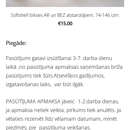
Softshell bikses AR un BEZ atstarotājiem. 74-146 izm.
€15.00
Piegāde:
Pasūtījumi gatavi izsūtīšanai 3-7. darba dienu
laikā ,no pasūtījuma apmaksas saņemšanas brīža
pasūtijums tiek šūts.Atsevišķos gadījumos,
izgatavošanas laiks, var būt ilgāk.
PASŪTĪJUMA APMAKSA jāveic 1-2.darba dienas,
ja apmaksa netiek veikta, pirkums tiek anulēts. Ja
vēlaties rezervēt līdz vēlamam datumam, minēt
piezīmēs, pie pasūtījuma veikšanas.