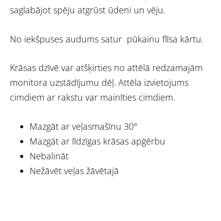
saglabājot spēju atgrūst ūdeni un vēju.
No iekšpuses audums satur pūkainu flīsa kārtu.
Krāsas dzīvē var atšķirties no attēlā redzamajām
monitora uzstādījumu dēļ. Attēla izvietojums
cimdiem ar rakstu var mainīties cimdiem.
Mazgāt ar veļasmašīnu 30°
Mazgāt ar līdzīgas krāsas apģērbu
Nebalināt
Nežāvēt veļas žāvētajā