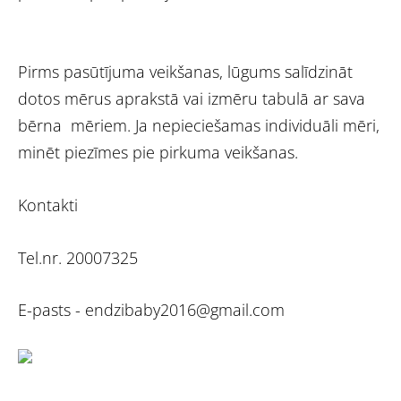
Pirms pasūtījuma veikšanas, lūgums salīdzināt
dotos mērus aprakstā vai izmēru tabulā ar sava
bērna mēriem. Ja nepieciešamas individuāli mēri,
minēt piezīmes pie pirkuma veikšanas.
Kontakti
Tel.nr. 20007325
E-pasts -
endzibaby2016@gmail.com