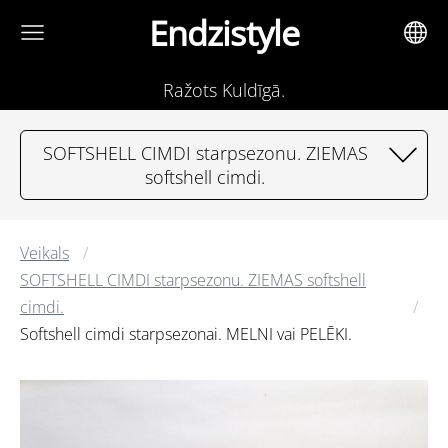
Endzistyle
Ražots Kuldīgā.
SOFTSHELL CIMDI starpsezonu. ZIEMAS
softshell cimdi.
Veikals
SOFTSHELL CIMDI starpsezonu. ZIEMAS softshell
cimdi.
Softshell cimdi starpsezonai. MELNI vai PELĒKI.