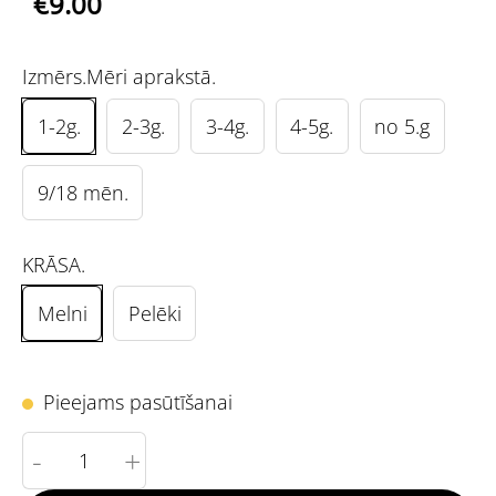
€9.00
Izmērs.Mēri aprakstā.
1-2g.
2-3g.
3-4g.
4-5g.
no 5.g
9/18 mēn.
KRĀSA.
Melni
Pelēki
Pieejams pasūtīšanai
-
+