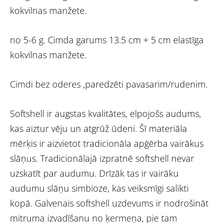
kokvilnas manžete.
no 5-6 g. Cimda garums 13.5 cm + 5 cm elastīga
kokvilnas manžete.
Cimdi bez oderes ,paredzēti pavasarim/rudenim.
Softshell ir augstas kvalitātes, elpojošs audums,
kas aiztur vēju un atgrūž ūdeni. Šī materiāla
mērķis ir aizvietot tradicionāla apģērba vairākus
slāņus. Tradicionālajā izpratnē softshell nevar
uzskatīt par audumu. Drīzāk tas ir vairāku
audumu slāņu simbioze, kas veiksmīgi salikti
kopā. Galvenais softshell uzdevums ir nodrošināt
mitruma izvadīšanu no ķermeņa, pie tam