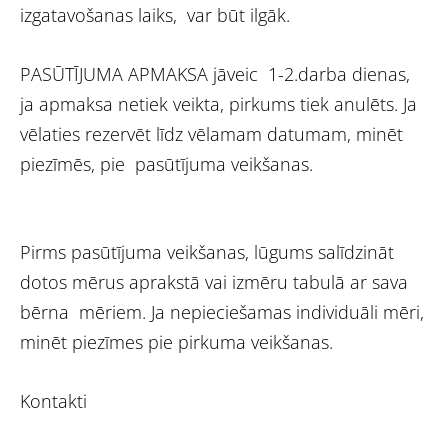
izgatavošanas laiks, var būt ilgāk.
PASŪTĪJUMA APMAKSA jāveic 1-2.darba dienas,
ja apmaksa netiek veikta, pirkums tiek anulēts. Ja
vēlaties rezervēt līdz vēlamam datumam, minēt
piezīmēs, pie pasūtījuma veikšanas.
Pirms pasūtījuma veikšanas, lūgums salīdzināt
dotos mērus aprakstā vai izmēru tabulā ar sava
bērna mēriem. Ja nepieciešamas individuāli mēri,
minēt piezīmes pie pirkuma veikšanas.
Kontakti