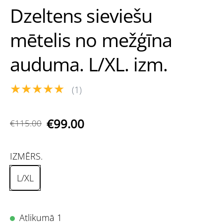
Dzeltens sieviešu
mētelis no mežģīna
auduma. L/XL. izm.
★★★★★
(1)
€99.00
€115.00
IZMĒRS.
L/XL
Atlikumā 1