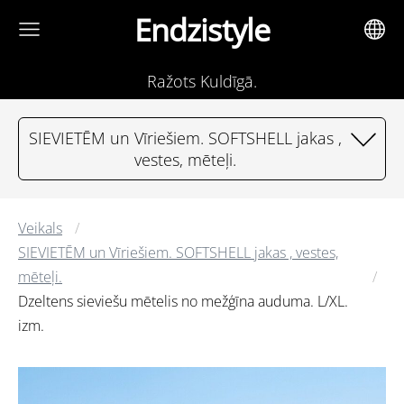
Endzistyle
Ražots Kuldīgā.
SIEVIETĒM un Vīriešiem. SOFTSHELL jakas ,
vestes, mēteļi.
Veikals
SIEVIETĒM un Vīriešiem. SOFTSHELL jakas , vestes,
mēteļi.
Dzeltens sieviešu mētelis no mežģīna auduma. L/XL.
izm.