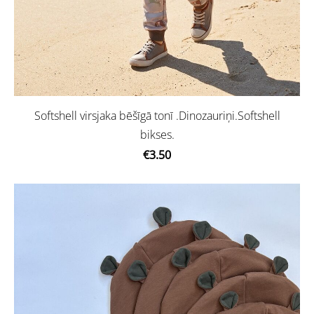
Softshell virsjaka bēšīgā tonī .Dinozauriņi.Softshell
bikses.
€3.50