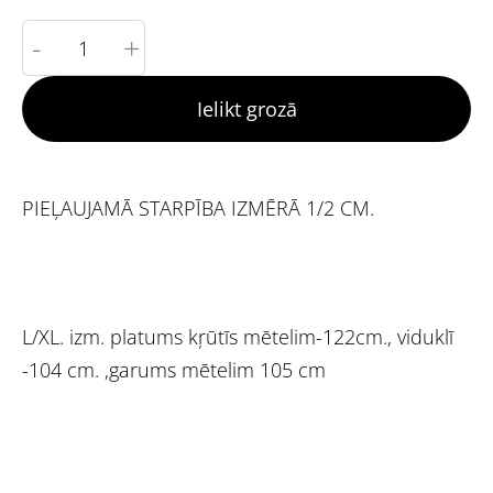
-
+
Ielikt grozā
PIEĻAUJAMĀ STARPĪBA IZMĒRĀ 1/2 CM.
L/XL. izm. platums kŗūtīs mētelim-122cm., viduklī
-104 cm. ,garums mētelim 105 cm