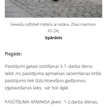
Sieviešu softshell mētelis ar volānu. Zilais marmors.
XS-2XL
Izpārdots
Piegāde:
Pasūtījumi gatavi izsūtīšanai 3-7. darba dienu
laikā ,no pasūtījuma apmaksas saņemšanas brīža
pasūtijums tiek šūts.Atsevišķos gadījumos,
izgatavošanas laiks, var būt ilgāk.
PASŪTĪJUMA APMAKSA jāveic 1-2.darba dienas,