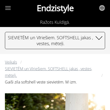
Endzistyle
Ražots Kuldīgā.
SIEVIETĒM un Vīriešiem. SOFTSHELL jakas ,
vestes, mēteļi.
Veikals
SIEVIETĒM un Vīriešiem. SOFTSHELL jakas , vestes,
mēteļi.
Gaiši zila softshell veste sievietēm. M izm.