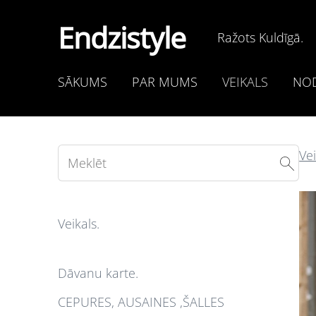
Endzistyle
Ražots Kuldīgā.
SĀKUMS
PAR MUMS
VEIKALS
NOD
Vei
Veikals.
Dāvanu karte.
CEPURES, AUSAINES ,ŠALLES