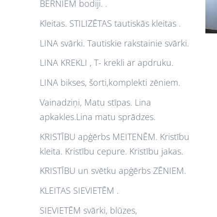
BĒRNIEM bodiji. .
Kleitas. STILIZĒTAS tautiskās kleitas .
LINA svārki. Tautiskie rakstainie svārki.
LINA KREKLI , T- krekli ar apdruku.
LINA bikses, šorti,komplekti zēniem.
Vainadziņi, Matu stīpas. Lina
apkakles.Lina matu sprādzes.
KRISTĪBU apģērbs MEITENĒM. Kristību
kleita. Kristību cepure. Kristību jakas.
KRISTĪBU un svētku apģērbs ZĒNIEM.
KLEITAS SIEVIETĒM .
SIEVIETĒM svārki, blūzes,