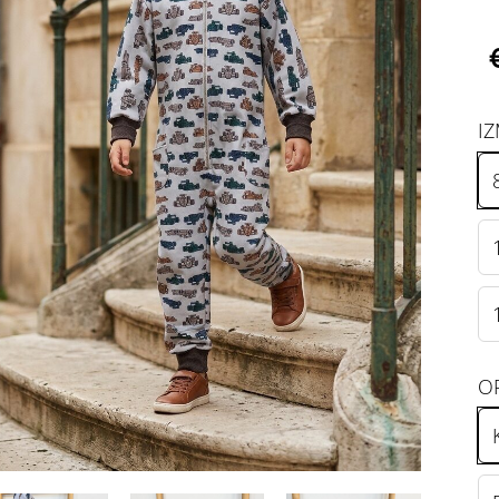
IZ
OP