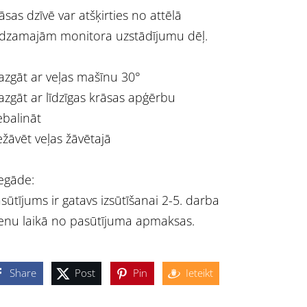
āsas dzīvē var atšķirties no attēlā
dzamajām monitora uzstādījumu dēļ.
zgāt ar veļas mašīnu 30°
zgāt ar līdzīgas krāsas apģērbu
balināt
žāvēt veļas žāvētajā
egāde:
sūtījums ir gatavs izsūtīšanai 2-5. darba
enu laikā no pasūtījuma apmaksas.
Share
Post
Pin
Ieteikt