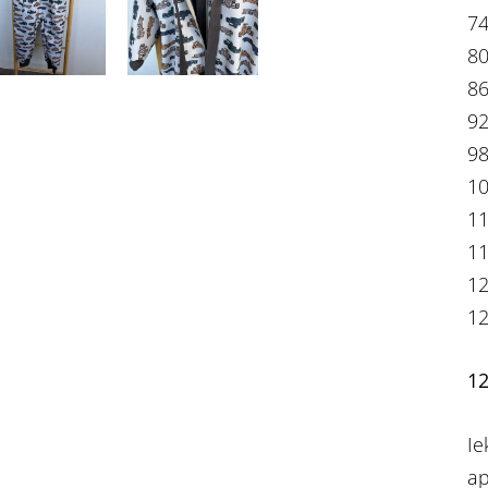
74
80
86
92
98
10
11
11
12
12
12
Ie
ap