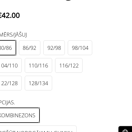
€42.00
MĒRS/JĀŠUJ
80/86
86/92
92/98
98/104
104/110
110/116
116/122
122/128
128/134
CIJAS.
KOMBINEZONS