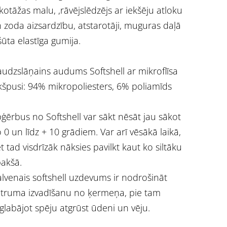
ikotāžas malu, ,
rāvējslēdzējs ar iekšēju atloku
 zoda aizsardzību,
atstarotāji, muguras daļā
šūta elastīga gumija.
udzslāņains audums Softshell ar mikroflīsa
kšpusi: 94% mikropoliesters, 6% poliamīds
ģērbus no Softshell var sākt nēsāt jau sākot
 0 un līdz + 10 grādiem. Var arī vēsākā laikā,
t tad visdrīzāk nāksies pavilkt kaut ko siltāku
akšā.
lvenais softshell uzdevums ir nodrošināt
truma izvadīšanu no ķermeņa, pie tam
glabājot spēju atgrūst ūdeni un vēju.