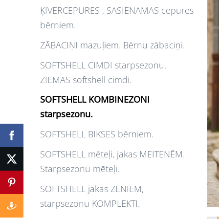
ĶIVERCEPURES , SASIENAMAS cepures
bērniem.
ZĀBACIŅI mazuļiem. Bērnu zābaciņi.
SOFTSHELL CIMDI starpsezonu.
ZIEMAS softshell cimdi.
SOFTSHELL KOMBINEZONI
starpsezonu.
SOFTSHELL BIKSES bērniem.
SOFTSHELL mēteļi, jakas MEITENĒM.
Starpsezonu mēteļi.
SOFTSHELL jakas ZĒNIEM,
starpsezonu KOMPLEKTI.