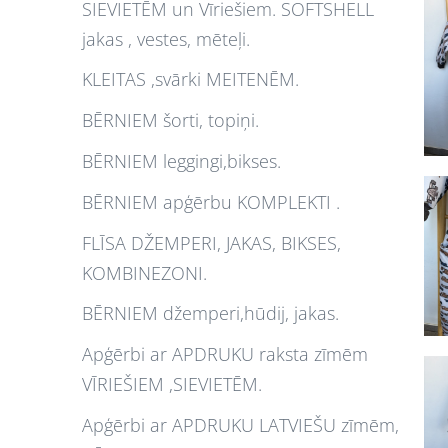
SIEVIETĒM un Vīriešiem. SOFTSHELL
jakas , vestes, mēteļi.
KLEITAS ,svārki MEITENĒM.
BĒRNIEM šorti, topiņi.
BĒRNIEM leggingi,bikses.
BĒRNIEM apģērbu KOMPLEKTI .
FLĪSA DŽEMPERI, JAKAS, BIKSES,
KOMBINEZONI.
BĒRNIEM džemperi,hūdij, jakas.
Apģērbi ar APDRUKU raksta zīmēm
VĪRIEŠIEM ,SIEVIETĒM.
Apģērbi ar APDRUKU LATVIEŠU zīmēm,