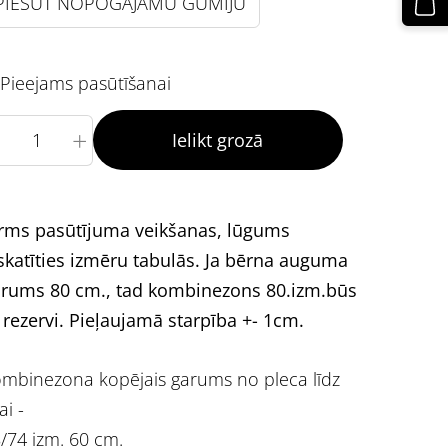
PIEŠŪT NOPOGĀJAMU GUMIJU
Pieejams pasūtīšanai
+
Ielikt grozā
rms pasūtījuma veikšanas, lūgums
skatīties izmēru tabulās. Ja bērna auguma
rums 80 cm., tad kombinezons 80.izm.būs
 rezervi. Pieļaujamā starpība +- 1cm.
mbinezona kopējais garums no pleca līdz
ai -
/74 izm. 60 cm.