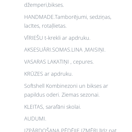
džemperi,bikses.
HANDMADE.Tamborējumi, sedziņas,
lacītes, rotaļlietas.
VĪRIEŠU t-krekli ar apdruku.
AKSESUĀRI.SOMAS.LINA ,MAISIŅI.
VASARAS LAKATIŅI , cepures.
KRŪZES ar apdruku.
Softshell Kombinezoni un bikses ar
papildus oderi. Ziemas sezonai.
KLEITAS, sarafāni skolai.
AUDUMI.
IZPĀRDOŠANA PĒDĒJIE IZMĒRI līdz pat