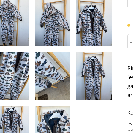
-
Pi
ie
ga
ar
Ko
lej
68