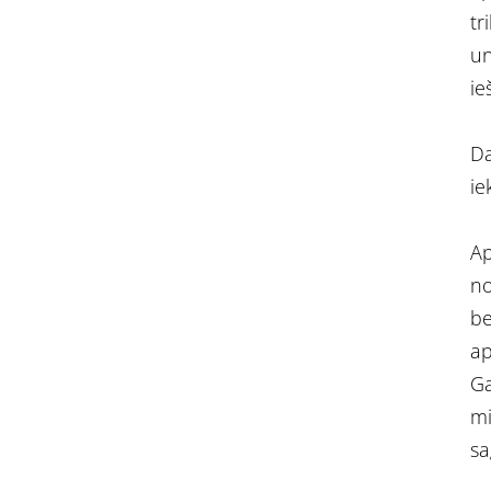
tr
un
ie
Da
ie
Ap
no
be
ap
Ga
mi
sa