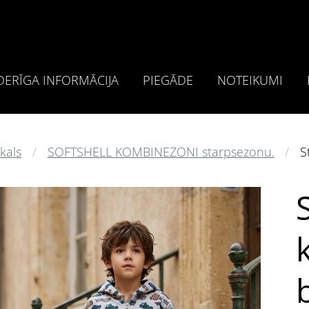
ERĪGA INFORMĀCIJA
PIEGĀDE
NOTEIKUMI
kals
SOFTSHELL KOMBINEZONI starpsezonu.
S