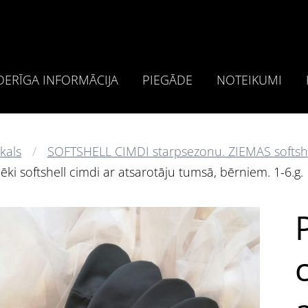
ERĪGA INFORMĀCIJA
PIEGĀDE
NOTEIKUMI
kals
SOFTSHELL CIMDI starpsezonu. ZIEMAS softshe
ēki softshell cimdi ar atsarotāju tumsā, bērniem. 1-6.g.
P