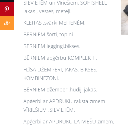
SIEVIETĒM un Vīriešiem. SOFTSHELL
jakas , vestes, mēteļi.
KLEITAS ,svārki MEITENĒM.
BĒRNIEM šorti, topiņi.
BĒRNIEM leggingi,bikses.
BĒRNIEM apģērbu KOMPLEKTI .
FLĪSA DŽEMPERI, JAKAS, BIKSES,
KOMBINEZONI.
BĒRNIEM džemperi,hūdij, jakas.
Apģērbi ar APDRUKU raksta zīmēm
VĪRIEŠIEM ,SIEVIETĒM.
Apģērbi ar APDRUKU LATVIEŠU zīmēm,