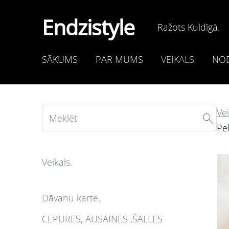
Endzistyle
Ražots Kuldīgā.
SĀKUMS
PAR MUMS
VEIKALS
NOD
Vei
Pel
Veikals.
Dāvanu karte.
CEPURES, AUSAINES ,ŠALLES