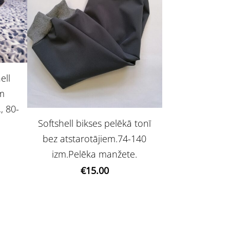
ell
em
, 80-
Softshell bikses pelēkā tonī
bez atstarotājiem.74-140
izm.Pelēka manžete.
€15.00