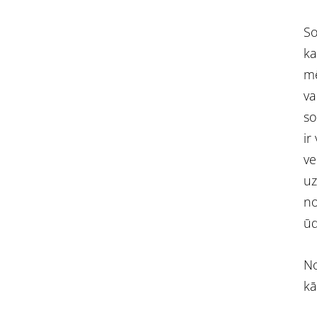
So
ka
mē
va
so
ir
ve
uz
no
ūd
No
kā