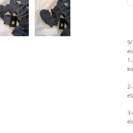
9/
el
1-
ko
2-
el
3-
el