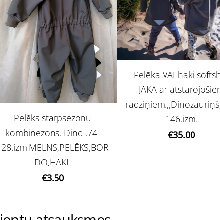
Pelēka VAI haki softsh
JAKA ar atstarojoši
radziņiem.,,Dinozauriņš,
Pelēks starpsezonu
146.izm.
kombinezons. Dino .74-
€35.00
128.izm.MELNS,PELĒKS,BOR
DO,HAKI.
€3.50
lientu atsauksmes