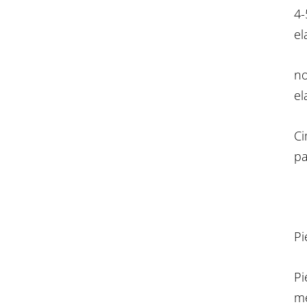
4-
el
no
el
Ci
pa
Pi
Pi
m