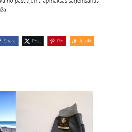
ikā no pasūtījuma apmaksas saņemšanas
īža
Share
Post
Pin
Ieteikt