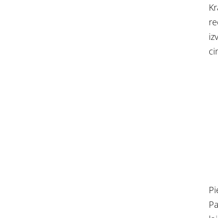
Kr
re
iz
ci
Pi
Pa