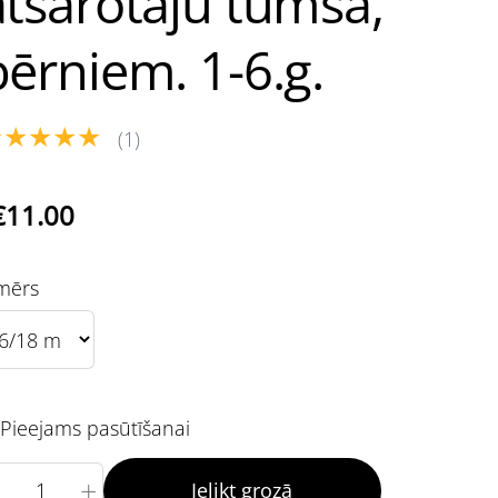
atsarotāju tumsā,
bērniem. 1-6.g.
★★★★★
(1)
€11.00
mērs
Pieejams pasūtīšanai
+
Ielikt grozā