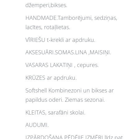
džemperi,bikses.
HANDMADE.Tamborējumi, sedziņas,
lacītes, rotaļlietas.
VĪRIEŠU t-krekli ar apdruku.
AKSESUĀRI.SOMAS.LINA ,MAISIŅI.
VASARAS LAKATIŅI , cepures.
KRŪZES ar apdruku.
Softshell Kombinezoni un bikses ar
papildus oderi. Ziemas sezonai.
KLEITAS, sarafāni skolai.
AUDUMI.
IZPĀRDOŠANA PĒDĒJIE IZMĒRI līdz pat