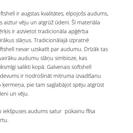
ftshell ir augstas kvalitātes, elpojošs audums,
s aiztur vēju un atgrūž ūdeni. Šī materiāla
rķis ir aizvietot tradicionāla apģērba
irākus slāņus. Tradicionālajā izpratnē
ftshell nevar uzskatīt par audumu. Drīzāk tas
 vairāku audumu slāņu simbioze, kas
iksmīgi salikti kopā. Galvenais softshell
devums ir nodrošināt mitruma izvadīšanu
 ķermeņa, pie tam saglabājot spēju atgrūst
eni un vēju.
 iekšpuses audums satur pūkainu flīsa
rtu.