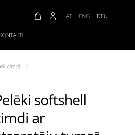
LAT
ENG
DEU
KONTAKTI
ll cimdi.
elēki softshell
cimdi ar