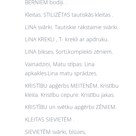
BĒRNIEM bodiji. .
Kleitas. STILIZĒTAS tautiskās kleitas .
LINA svārki. Tautiskie rakstainie svārki.
LINA KREKLI , T- krekli ar apdruku.
LINA bikses, šorti,komplekti zēniem.
Vainadziņi, Matu stīpas. Lina
apkakles.Lina matu sprādzes.
KRISTĪBU apģērbs MEITENĒM. Kristību
kleita. Kristību cepure. Kristību jakas.
KRISTĪBU un svētku apģērbs ZĒNIEM.
KLEITAS SIEVIETĒM .
SIEVIETĒM svārki, blūzes,