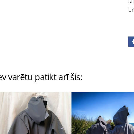
la
br
v varētu patikt arī šis: