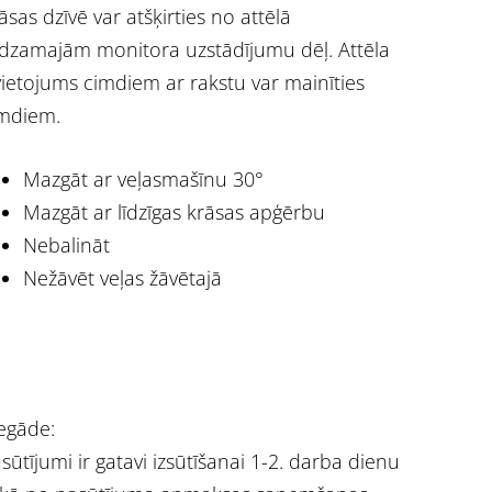
āsas dzīvē var atšķirties no attēlā
dzamajām monitora uzstādījumu dēļ. Attēla
vietojums cimdiem ar rakstu var mainīties
mdiem.
Mazgāt ar veļasmašīnu 30°
Mazgāt ar līdzīgas krāsas apģērbu
Nebalināt
Nežāvēt veļas žāvētajā
egāde:
sūtījumi ir gatavi izsūtīšanai 1-2. darba dienu