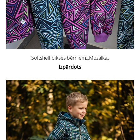
Softshell bikses bērniem.,,Mozaīka,,
Izpārdots