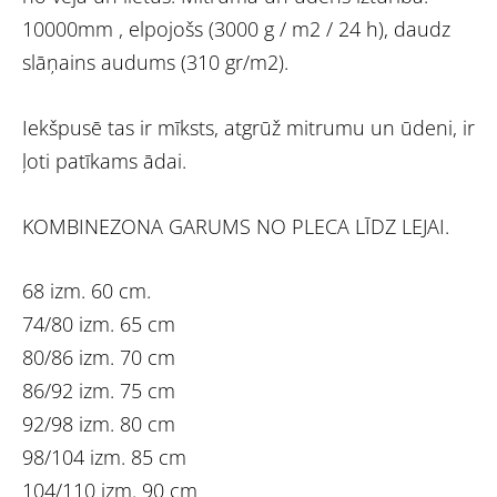
10000mm , elpojošs (3000 g / m2 / 24 h), daudz
slāņains audums (310 gr/m2).
Iekšpusē tas ir mīksts, atgrūž mitrumu un ūdeni, ir
ļoti patīkams ādai.
KOMBINEZONA GARUMS NO PLECA LĪDZ LEJAI.
68 izm. 60 cm.
74/80 izm. 65 cm
80/86 izm. 70 cm
86/92 izm. 75 cm
92/98 izm. 80 cm
98/104 izm. 85 cm
104/110 izm. 90 cm