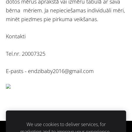
dotos mērus aprakstā vai izmēru tabulā ar sava
bērna mēriem. Ja nepieciešamas individuāli mēri,
minēt piezīmes pie pirkuma veikšanas.
Kontakti
Tel.nr. 20007325
E-pasts -
endzibaby2016@gmail.com
We use cookies to deliver services, for
marketing and to improve your experience.