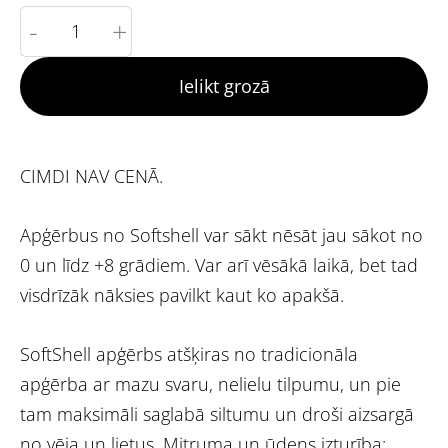
-
+
Ielikt grozā
CIMDI NAV CENĀ.
Apģērbus no Softshell var sākt nēsāt jau sākot no
0 un līdz +8 grādiem. Var arī vēsākā laikā, bet tad
visdrīzāk nāksies pavilkt kaut ko apakšā.
SoftShell apģērbs atšķiras no tradicionāla
apģērba ar mazu svaru, nelielu tilpumu, un pie
tam maksimāli saglabā siltumu un droši aizsargā
no vēja un lietus. Mitruma un ūdens izturība: