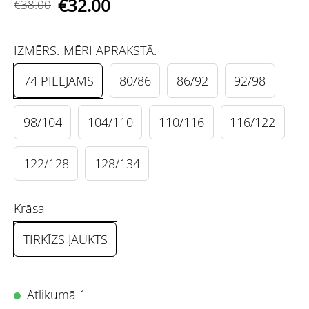
€32.00
€38.00
IZMĒRS.-MĒRI APRAKSTĀ.
74 PIEEJAMS
80/86
86/92
92/98
98/104
104/110
110/116
116/122
122/128
128/134
Krāsa
TIRKĪZS JAUKTS
Atlikumā 1