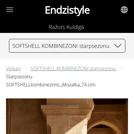
Endzistyle
Ražots Kuldīgā.
SOFTSHELL KOMBINEZONI starpsezonu.
Veikals
SOFTSHELL KOMBINEZONI starpsezonu.
Starpsezonu
SOFTSHELLkombinezons.,,Mozaīka,,74.izm.