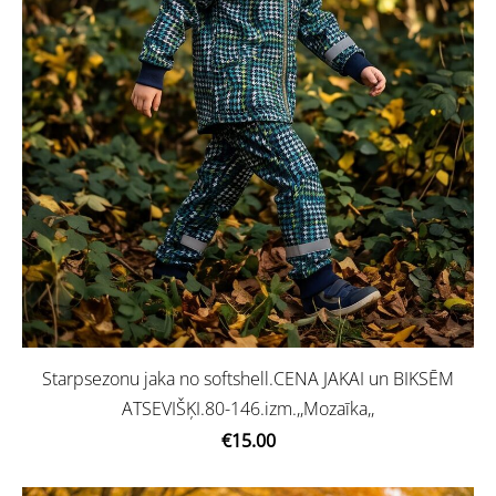
Starpsezonu jaka no softshell.CENA JAKAI un BIKSĒM
ATSEVIŠĶI.80-146.izm.,,Mozaīka,,
€15.00