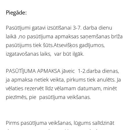
Piegāde:
Pasūtījumi gatavi izsūtīšanai 3-7. darba dienu
laikā ,no pasūtījuma apmaksas saņemšanas brīža
pasūtijums tiek šūts.Atsevišķos gadījumos,
izgatavošanas laiks, var būt ilgāk.
PASŪTĪJUMA APMAKSA jāveic 1-2.darba dienas,
ja apmaksa netiek veikta, pirkums tiek anulēts. Ja
vēlaties rezervēt līdz vēlamam datumam, minēt
piezīmēs, pie pasūtījuma veikšanas.
Pirms pasūtījuma veikšanas, lūgums salīdzināt