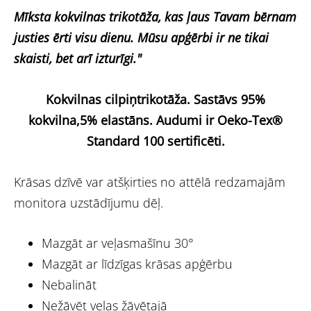
Mīksta kokvilnas trikotāža, kas ļaus Tavam bērnam
justies ērti visu dienu. Mūsu apģērbi ir ne tikai
skaisti, bet arī izturīgi."
Kokvilnas cilpiņtrikotāža.
Sastāvs 95%
kokvilna,5% elastāns.
Audumi ir Oeko-Tex®
Standard 100 sertificēti.
Krāsas dzīvē var atšķirties no attēlā redzamajām
monitora uzstādījumu dēļ.
Mazgāt ar veļasmašīnu 30°
Mazgāt ar līdzīgas krāsas apģērbu
Nebalināt
Nežāvēt veļas žāvētajā