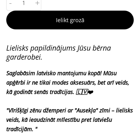
-
+
Ielikt grozā
Lielisks papildinājums Jūsu bērna
garderobei.
Saglabāsim latvisko mantojumu kopā! Mūsu
apģērbi ir ne tikai modes aksesuārs, bet arī veids,
kā godināt senās tradīcijas. 🇱🇻❤️
"Vīrišķīgi zēnu džemperi ar "Ausekļa" zīmi – lielisks
veids, kā ieaudzināt mīlestību pret latviešu
tradīcijām. "