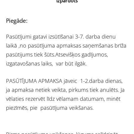
Izpārdots
Piegāde:
Pasūtījumi gatavi izsūtīšanai 3-7. darba dienu
laikā ,no pasūtījuma apmaksas saņemšanas brīža
pasūtijums tiek šūts.Atsevišķos gadījumos,
izgatavošanas laiks, var būt ilgāk.
PASŪTĪJUMA APMAKSA jāveic 1-2.darba dienas,
ja apmaksa netiek veikta, pirkums tiek anulēts. Ja
vēlaties rezervēt līdz vēlamam datumam, minēt
piezīmēs, pie pasūtījuma veikšanas.