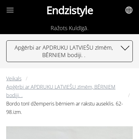
Endzistyle
Ražots Kuldīgā.
Apģērbi ar APDRUKU LATVIEŠU zīmēm,
BĒRNIEM bodiji. .
Veikals
Apģērbi ar APDRUKU LATVIEŠU zīmēm, BĒRNIEM
bodiji. .
Bordo tonī džemperis bērniem ar rakstu auseklis. 62-
98.izm.