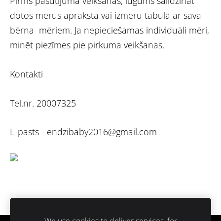
Pirms pasūtījuma veikšanas, lūgums salīdzināt
dotos mērus aprakstā vai izmēru tabulā ar sava
bērna mēriem. Ja nepieciešamas individuāli mēri,
minēt piezīmes pie pirkuma veikšanas.
Kontakti
Tel.nr. 20007325
E-pasts -
endzibaby2016@gmail.com