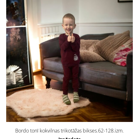
Bordo tonī kokvilnas trikotāžas bikses.62-128.izm.