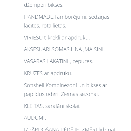
džemperi,bikses.
HANDMADE.Tamborējumi, sedziņas,
lacītes, rotaļlietas.
VĪRIEŠU t-krekli ar apdruku.
AKSESUĀRI.SOMAS.LINA ,MAISIŅI.
VASARAS LAKATIŅI , cepures.
KRŪZES ar apdruku.
Softshell Kombinezoni un bikses ar
papildus oderi. Ziemas sezonai.
KLEITAS, sarafāni skolai.
AUDUMI.
IZPĀRDOŠANA PĒDĒJIE IZMĒRI līdz pat