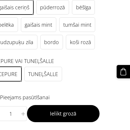
gaišais ceriņš
pūderrozā
bēšīga
pelēka
gaišais mint
tumšai mint
rudzupuķu zila
bordo
koši rozā
EPURE VAI TUNEĻŠALLE
CEPURE
TUNEĻŠALLE
Pieejams pasūtīšanai
+
Ielikt grozā