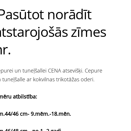
Pasūtot norādīt
atstarojošās zīmes
r.
purei un tuneļšallei CENA atsevišķi. Cepure
 tuneļšalle ar kokvilnas trikotāžas oderi.
mēru atbilstība:
m.44/46 cm- 9.mēm.-18.mēn.
m.46/48 cm - no 1- 2 gadi