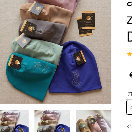
z
IZ
Kr