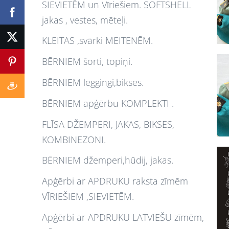
SIEVIETĒM un Vīriešiem. SOFTSHELL
jakas , vestes, mēteļi.
KLEITAS ,svārki MEITENĒM.
BĒRNIEM šorti, topiņi.
BĒRNIEM leggingi,bikses.
BĒRNIEM apģērbu KOMPLEKTI .
FLĪSA DŽEMPERI, JAKAS, BIKSES,
KOMBINEZONI.
BĒRNIEM džemperi,hūdij, jakas.
Apģērbi ar APDRUKU raksta zīmēm
VĪRIEŠIEM ,SIEVIETĒM.
Apģērbi ar APDRUKU LATVIEŠU zīmēm,