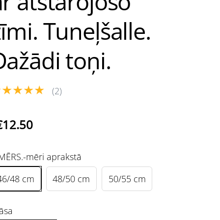
ar atstarojošo
īmi. Tuneļšalle.
Dažādi toņi.
★★★★★
(2)
€12.50
MĒRS.-mēri aprakstā
46/48 cm
48/50 cm
50/55 cm
āsa