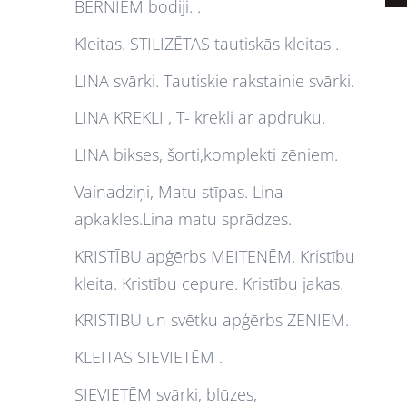
BĒRNIEM bodiji. .
Kleitas. STILIZĒTAS tautiskās kleitas .
LINA svārki. Tautiskie rakstainie svārki.
LINA KREKLI , T- krekli ar apdruku.
LINA bikses, šorti,komplekti zēniem.
Vainadziņi, Matu stīpas. Lina
apkakles.Lina matu sprādzes.
KRISTĪBU apģērbs MEITENĒM. Kristību
kleita. Kristību cepure. Kristību jakas.
KRISTĪBU un svētku apģērbs ZĒNIEM.
KLEITAS SIEVIETĒM .
SIEVIETĒM svārki, blūzes,