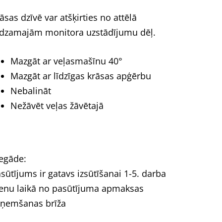
āsas dzīvē var atšķirties no attēlā
dzamajām monitora uzstādījumu dēļ.
Mazgāt ar veļasmašīnu 40°
Mazgāt ar līdzīgas krāsas apģērbu
Nebalināt
Nežāvēt veļas žāvētajā
egāde:
sūtījums ir gatavs izsūtīšanai 1-5. darba
enu laikā no pasūtījuma apmaksas
ņemšanas brīža