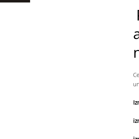
n
Ce
un
Iz
iz
iz