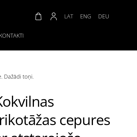
LAT
ENG
DEU
KONTAKTI
e. Dažādi toņi.
Kokvilnas
trikotāžas cepures