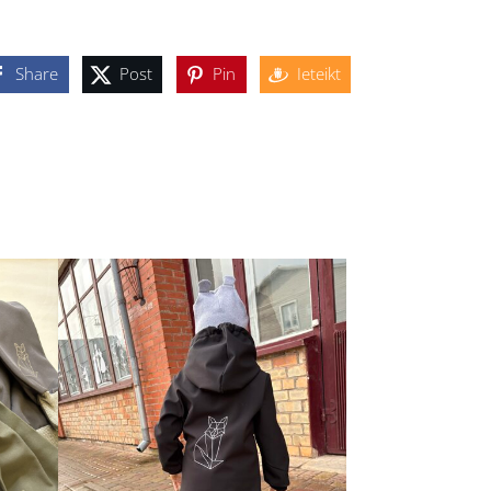
Share
Post
Pin
Ieteikt