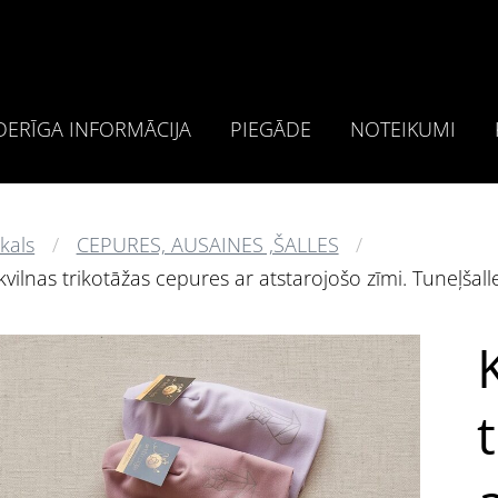
ERĪGA INFORMĀCIJA
PIEGĀDE
NOTEIKUMI
kals
CEPURES, AUSAINES ,ŠALLES
vilnas trikotāžas cepures ar atstarojošo zīmi. Tuneļšall