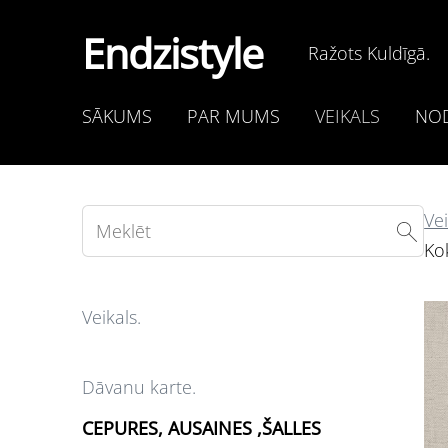
Endzistyle
Ražots Kuldīgā.
SĀKUMS
PAR MUMS
VEIKALS
NOD
Vei
Kok
Veikals.
Dāvanu karte.
CEPURES, AUSAINES ,ŠALLES