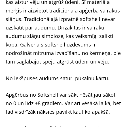
kas aiztur vēju un atgrūž ūdeni. Šī materiāla
mērķis ir aizvietot tradicionāla apģērba vairākus
slāņus. Tradicionālajā izpratnē softshell nevar
uzskatīt par audumu. Drīzāk tas ir vairāku
audumu slāņu simbioze, kas veiksmīgi salikti
kopā. Galvenais softshell uzdevums ir
nodrošināt mitruma izvadīšanu no ķermeņa, pie
tam saglabājot spēju atgrūst ūdeni un vēju.
No iekšpuses audums satur pūkainu kārtu.
Apģērbus no Softshell var sākt nēsāt jau sākot
no 0 un līdz +8 grādiem. Var arī vēsākā laikā, bet
tad visdrīzāk nāksies pavilkt kaut ko apakšā.