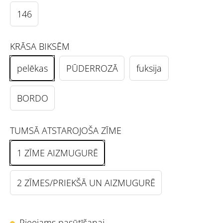
146
KRĀSA BIKSĒM
pelēkas
PŪDERROZĀ
fuksija
BORDO
TUMSĀ ATSTAROJOŠA ZĪME
1 ZĪME AIZMUGURĒ
2 ZĪMES/PRIEKŠĀ UN AIZMUGURĒ
Pieejams pasūtīšanai