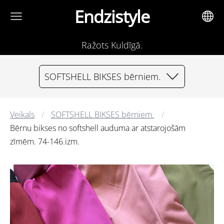
Endzistyle
Ražots Kuldīgā.
SOFTSHELL BIKSES bērniem.
Veikals
SOFTSHELL BIKSES bērniem.
Bērnu bikses no softshell auduma ar atstarojošām
zīmēm. 74-146.izm.