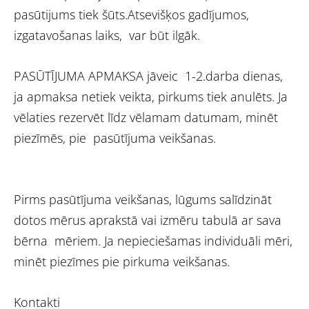
pasūtijums tiek šūts.Atsevišķos gadījumos,
izgatavošanas laiks, var būt ilgāk.
PASŪTĪJUMA APMAKSA jāveic 1-2.darba dienas,
ja apmaksa netiek veikta, pirkums tiek anulēts. Ja
vēlaties rezervēt līdz vēlamam datumam, minēt
piezīmēs, pie pasūtījuma veikšanas.
Pirms pasūtījuma veikšanas, lūgums salīdzināt
dotos mērus aprakstā vai izmēru tabulā ar sava
bērna mēriem. Ja nepieciešamas individuāli mēri,
minēt piezīmes pie pirkuma veikšanas.
Kontakti