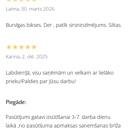
Laima, 30. marts 2026
Burvīgas bikses. Der , patīk sirsniņzīmējums. Siltas.
★★★★★
Karina, 2. okt. 2025
Labdien!Jā, visu saņēmām un velkam ar lielāko
prieku!Paldies par Jūsu darbu!
Piegāde:
Pasūtījumi gatavi izsūtīšanai 3-7. darba dienu
laikā ,no pasūtījuma apmaksas saņemšanas brīža