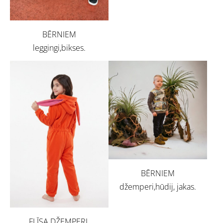
BĒRNIEM
leggingi,bikses.
BĒRNIEM
džemperi,hūdij, jakas.
FLĪSA DŽEMPERI,