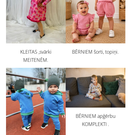
BĒRNIEM šorti, topiņi.
KLEITAS ,svārki
MEITENĒM.
BĒRNIEM apģērbu
KOMPLEKTI .