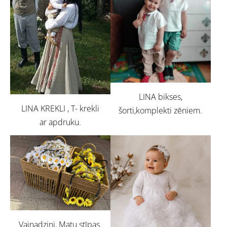
LINA bikses,
LINA KREKLI , T- krekli
šorti,komplekti zēniem.
ar apdruku.
Vainadziņi, Matu stīpas.