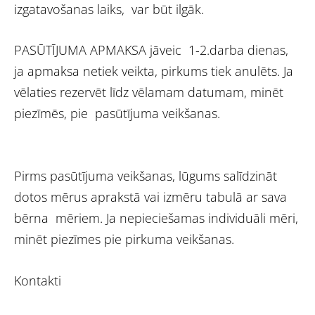
izgatavošanas laiks, var būt ilgāk.
PASŪTĪJUMA APMAKSA jāveic 1-2.darba dienas,
ja apmaksa netiek veikta, pirkums tiek anulēts. Ja
vēlaties rezervēt līdz vēlamam datumam, minēt
piezīmēs, pie pasūtījuma veikšanas.
Pirms pasūtījuma veikšanas, lūgums salīdzināt
dotos mērus aprakstā vai izmēru tabulā ar sava
bērna mēriem. Ja nepieciešamas individuāli mēri,
minēt piezīmes pie pirkuma veikšanas.
Kontakti