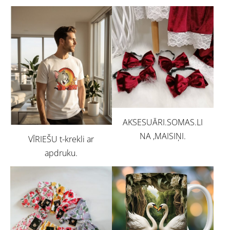
AKSESUĀRI.SOMAS.LI
NA ,MAISIŅI.
VĪRIEŠU t-krekli ar
apdruku.