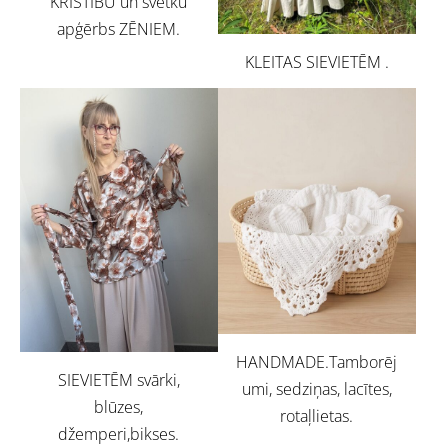
KRISTĪBU un svētku
apģērbs ZĒNIEM.
KLEITAS SIEVIETĒM .
HANDMADE.Tamborēj
SIEVIETĒM svārki,
umi, sedziņas, lacītes,
blūzes,
rotaļlietas.
džemperi,bikses.