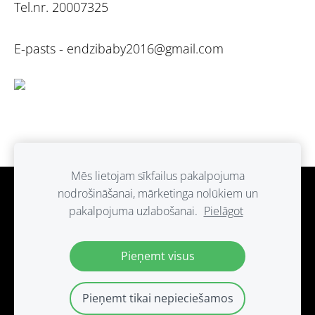
Tel.nr. 20007325
E-pasts -
endzibaby2016@gmail.com
Mēs lietojam sīkfailus pakalpojuma
nodrošināšanai, mārketinga nolūkiem un
Sīkdatnes
pakalpojuma uzlabošanai.
Pielāgot
Paldies ka atbalsti ražots Latvijā.
Pieņemt visus
Pieņemt tikai nepieciešamos