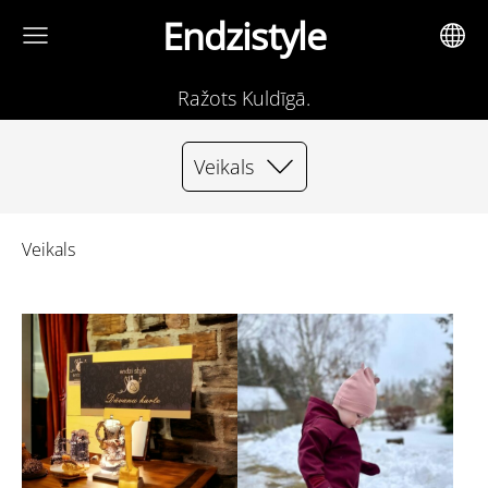
Endzistyle
Ražots Kuldīgā.
Veikals
Veikals