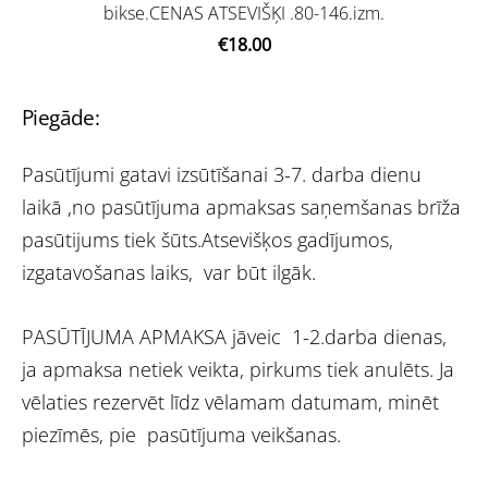
bikse.CENAS ATSEVIŠĶI .80-146.izm.
€18.00
Piegāde:
Pasūtījumi gatavi izsūtīšanai 3-7. darba dienu
laikā ,no pasūtījuma apmaksas saņemšanas brīža
pasūtijums tiek šūts.Atsevišķos gadījumos,
izgatavošanas laiks, var būt ilgāk.
PASŪTĪJUMA APMAKSA jāveic 1-2.darba dienas,
ja apmaksa netiek veikta, pirkums tiek anulēts. Ja
vēlaties rezervēt līdz vēlamam datumam, minēt
piezīmēs, pie pasūtījuma veikšanas.