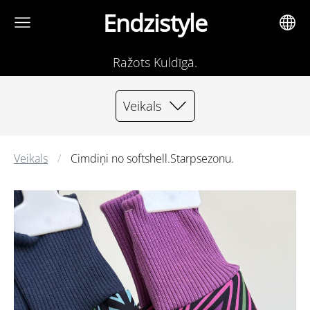
Endzistyle
Ražots Kuldīgā.
Veikals
Veikals
Cimdiņi no softshell.Starpsezonu.