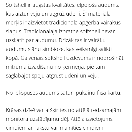
Softshell ir augstas kvalitātes, elpojošs audums,
kas aiztur vēju un atgrūž ūdeni. Šī materiāla
mērķis ir aizvietot tradicionāla apģērba vairākus
slāņus. Tradicionālajā izpratnē softshell nevar
uzskatīt par audumu. Drīzāk tas ir vairāku
audumu slāņu simbioze, kas veiksmīgi salikti
kopā. Galvenais softshell uzdevums ir nodrošināt
mitruma izvadīšanu no ķermeņa, pie tam
saglabājot spēju atgrūst ūdeni un vēju.
No iekšpuses audums satur pūkainu flīsa kārtu.
Krāsas dzīvē var atšķirties no attēlā redzamajām
monitora uzstādījumu dēļ. Attēla izvietojums
cimdiem ar rakstu var mainīties cimdiem.