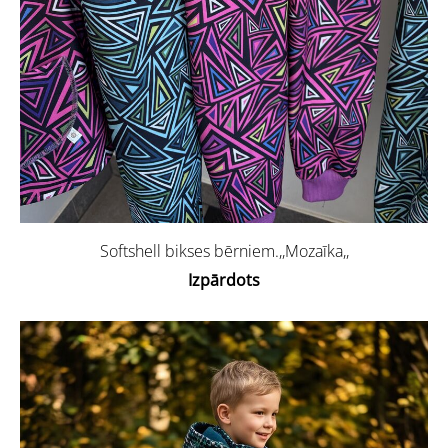
Softshell bikses bērniem.,,Mozaīka,,
Izpārdots