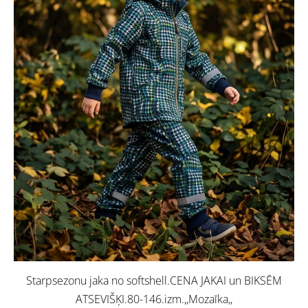
Starpsezonu jaka no softshell.CENA JAKAI un BIKSĒM
ATSEVIŠĶI.80-146.izm.,,Mozaīka,,