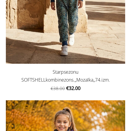
Starpsezonu
SOFTSHELLkombinezons.,,Mozaīka,,74.izm.
€32.00
€38.00