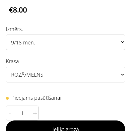
€8.00
Izmērs.
Krāsa
Pieejams pasūtīšanai
-
+
Ielikt grozā